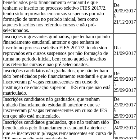
beneficiados pelo financiamento estudantil e que
De
tenham se inscrito no processo seletivo FIES 2017/2,
20/09/2017
tendo sido reprovados em cursos suspensos por não
à
formação de turma no período inicial, bem como
21/12/2017
aqueles inscritos nos referidos cursos e não pré-
selecionados.
Inscrições ingressantes graduados, que tenham quitado
financiamento estudantil anterior e que tenham se
inscrito no processo seletivo FIES 2017/2, tendo sido
Dia
reprovados em cursos suspensos por não formação de
21/09/2017
turma no período inicial, bem como aqueles inscritos
nos referidos cursos e não pré-selecionados.
Inscrições candidatos não graduados, que não tenham
De
sido beneficiados pelo financiamento estudantil e que se
22/09/2017
inscreveram p/ vagas remanescentes em curso de
à
instituição de educação superior – IES em que não está
25/09/2017
matriculado.
Inscrições candidatos não graduados, que tenham
De
quitado financiamento estudantil anterior e que se
23/09/2017
inscreveram p/ vagas remanescentes em curso de IES
à
em que não está matriculado.
25/09/2017
Inscrições candidatos graduados, que não tenham sido
De
beneficiados pelo financiamento estudantil anterior e
24/09/2017
que se inscreveram p/ vagas remanescentes em curso de
à
IES em que não está matriculado.
25/09/2017