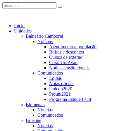
Início
Unidades
Balneário Camboriú
Notícias
Atendimento a população
Bolsas e descontos
Cursos de externo
Coral UniAvan
Notícias institucionais
Comunicados
Editais
Notas oficiais
Uniedu2020
Prouni2021
Programa Estude Fácil
Blumenau
Notícias
Comunicados
Brusque
Notícias
Comunicados