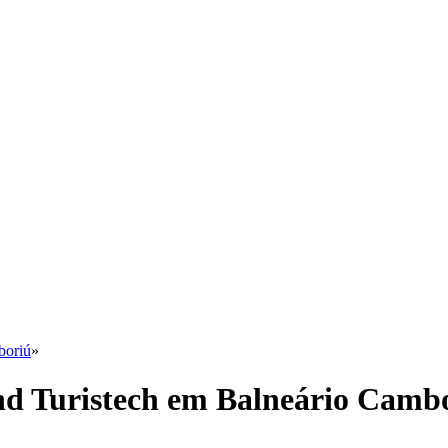
boriú
»
nd Turistech em Balneário Camb