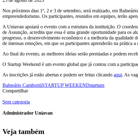
25 de agosto de 2023
Nos próximos dias 1º, 2 e 3 de setembro, será realizado, em Balneári
empreendedorismo. Os participantes, reunidos em equipes, terão apena
A Uniavan apoiará o evento com a estrutura da instituição. O coord
de Assunção, acredita que essa é uma grande oportunidade para os al
progresso, o desenvolvimento econômico e a melhoria da qualidade de
de intensas emoções, em que os participantes aprenderão na prática a cr
Ao final do evento, as melhores ideias serão premiadas e podem recebe
O Startup Weekend é um evento global que já contou com a participaç
As inscrições já estão abertas e podem ser feitas clicando
aqui
. As va
Balneário Camboriú
STARTUP WEEKEND
startups
Compartilhar
Sem categoria
Administrador Uniavan
Veja também