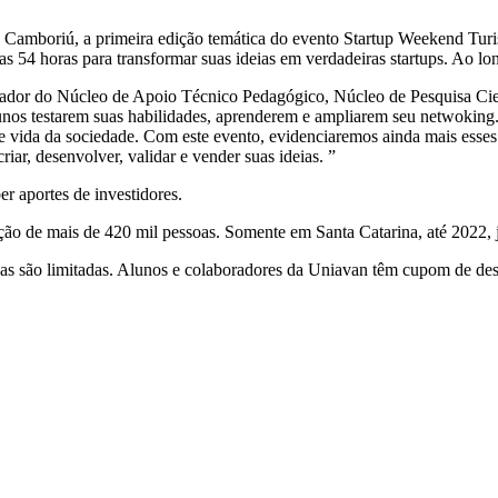
o Camboriú, a primeira edição temática do evento Startup Weekend Turi
s 54 horas para transformar suas ideias em verdadeiras startups. Ao lo
enador do Núcleo de Apoio Técnico Pedagógico, Núcleo de Pesquisa Cie
unos testarem suas habilidades, aprenderem e ampliarem seu netwoking
 vida da sociedade. Com este evento, evidenciaremos ainda mais esses 
iar, desenvolver, validar e vender suas ideias. ”
r aportes de investidores.
ão de mais de 420 mil pessoas. Somente em Santa Catarina, até 2022, j
gas são limitadas. Alunos e colaboradores da Uniavan têm cupom de de