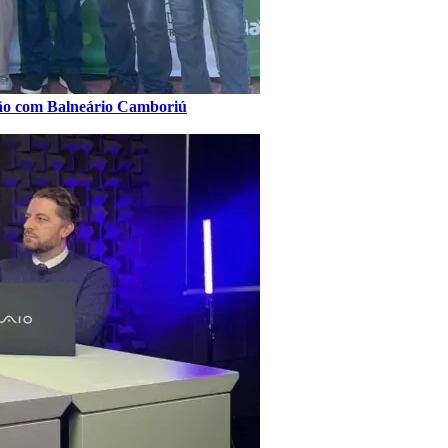
xão com Balneário Camboriú