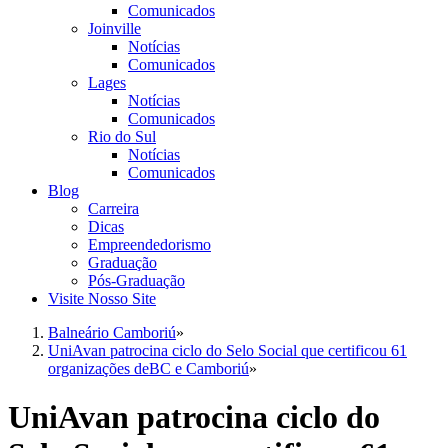
Comunicados
Joinville
Notícias
Comunicados
Lages
Notícias
Comunicados
Rio do Sul
Notícias
Comunicados
Blog
Carreira
Dicas
Empreendedorismo
Graduação
Pós-Graduação
Visite Nosso Site
Balneário Camboriú
»
UniAvan patrocina ciclo do Selo Social que certificou 61
organizações deBC e Camboriú
»
UniAvan patrocina ciclo do