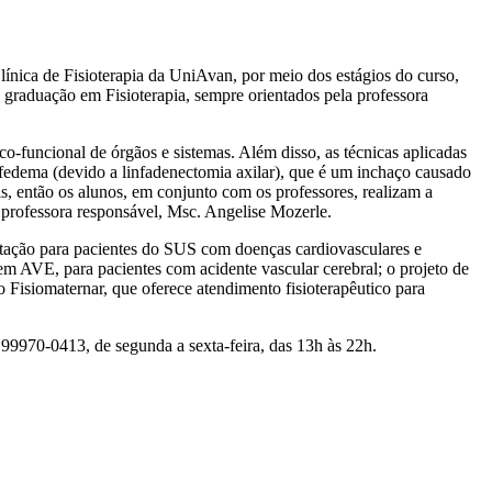
línica de Fisioterapia da UniAvan, por meio dos estágios do curso,
a graduação em Fisioterapia, sempre orientados pela professora
co-funcional de órgãos e sistemas. Além disso, as técnicas aplicadas
nfedema (devido a linfadenectomia axilar), que é um inchaço causado
ais, então os alunos, em conjunto com os professores, realizam a
a professora responsável, Msc. Angelise Mozerle.
ilitação para pacientes do SUS com doenças cardiovasculares e
m AVE, para pacientes com acidente vascular cerebral; o projeto de
 Fisiomaternar, que oferece atendimento fisioterapêutico para
) 99970-0413, de segunda a sexta-feira, das 13h às 22h.