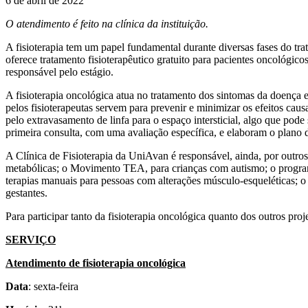
6 de abril de 2022
O atendimento é feito na clínica da instituição.
A fisioterapia tem um papel fundamental durante diversas fases do tra
oferece tratamento fisioterapêutico gratuito para pacientes oncológic
responsável pelo estágio.
A fisioterapia oncológica atua no tratamento dos sintomas da doença e 
pelos fisioterapeutas servem para prevenir e minimizar os efeitos ca
pelo extravasamento de linfa para o espaço intersticial, algo que pode
primeira consulta, com uma avaliação específica, e elaboram o plano 
A Clínica de Fisioterapia da UniAvan é responsável, ainda, por outros
metabólicas; o Movimento TEA, para crianças com autismo; o programa
terapias manuais para pessoas com alterações músculo-esqueléticas; o
gestantes.
Para participar tanto da fisioterapia oncológica quanto dos outros pr
SERVIÇO
Atendimento de fisioterapia oncológica
Data
: sexta-feira