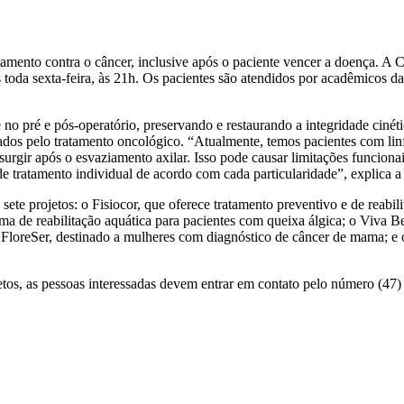
tamento contra o câncer, inclusive após o paciente vencer a doença. A C
os toda sexta-feira, às 21h. Os pacientes são atendidos por acadêmicos d
no pré e pós-operatório, preservando e restaurando a integridade cinéti
usados pelo tratamento oncológico. “Atualmente, temos pacientes com li
 surgir após o esvaziamento axilar. Isso pode causar limitações funcion
de tratamento individual de acordo com cada particularidade”, explica 
 sete projetos: o Fisiocor, que oferece tratamento preventivo e de reab
 de reabilitação aquática para pacientes com queixa álgica; o Viva Be
 FloreSer, destinado a mulheres com diagnóstico de câncer de mama; e o
ojetos, as pessoas interessadas devem entrar em contato pelo número (47