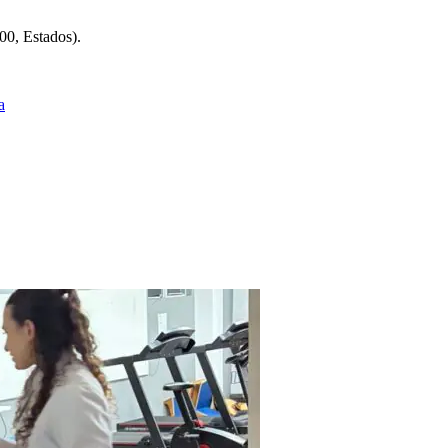
00, Estados).
a