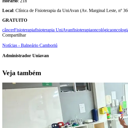
Horário
: 21h
Local
: Clínica de Fisioterapia da UniAvan (Av. Marginal Leste, nº 36
GRATUITO
câncer
Fisioterapia
fisioterapia UniAvan
fisioterapiaoncológica
oncologi
Compartilhar
Notícias - Balneário Camboriú
Administrador Uniavan
Veja também