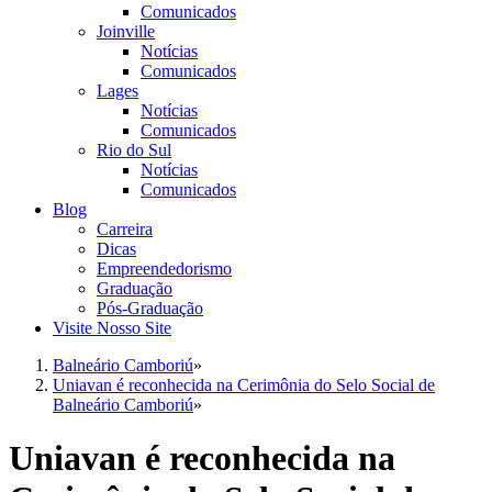
Comunicados
Joinville
Notícias
Comunicados
Lages
Notícias
Comunicados
Rio do Sul
Notícias
Comunicados
Blog
Carreira
Dicas
Empreendedorismo
Graduação
Pós-Graduação
Visite Nosso Site
Balneário Camboriú
»
Uniavan é reconhecida na Cerimônia do Selo Social de
Balneário Camboriú
»
Uniavan é reconhecida na