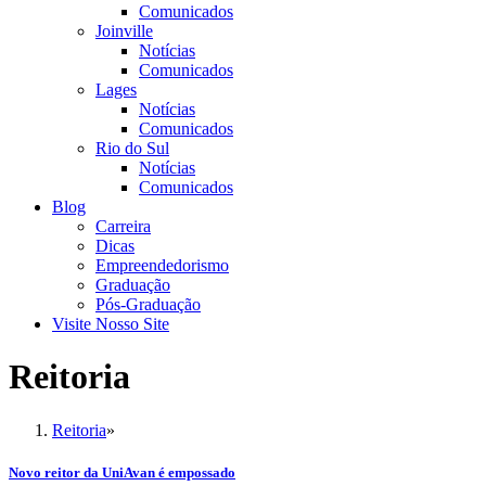
Comunicados
Joinville
Notícias
Comunicados
Lages
Notícias
Comunicados
Rio do Sul
Notícias
Comunicados
Blog
Carreira
Dicas
Empreendedorismo
Graduação
Pós-Graduação
Visite Nosso Site
Reitoria
Reitoria
»
Novo reitor da UniAvan é empossado