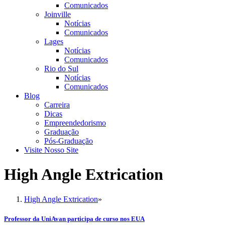
Comunicados
Joinville
Notícias
Comunicados
Lages
Notícias
Comunicados
Rio do Sul
Notícias
Comunicados
Blog
Carreira
Dicas
Empreendedorismo
Graduação
Pós-Graduação
Visite Nosso Site
High Angle Extrication
High Angle Extrication
»
Professor da UniAvan participa de curso nos EUA