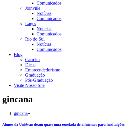
Comunicados
Joinville
Notícias
Comunicados
Lages
Notícias
Comunicados
Rio do Sul
Notícias
Comunicados
Blog
Carreira
Dicas
Empreendedorismo
Graduação
Pós-Graduação
Visite Nosso Site
gincana
gincana
»
Alunos da UniAvan doam quase uma tonelada de alimentos para instituições