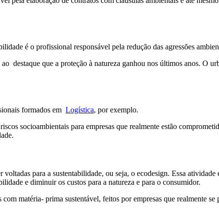
sável pela elaboração de contratos com cláusulas ambientais e até mesmo
abilidade é o profissional responsável pela redução das agressões ambie
o destaque que a proteção à natureza ganhou nos últimos anos. O urban
issionais formados em
Logística
, por exemplo.
riscos socioambientais para empresas que realmente estão comprometid
dade.
voltadas para a sustentabilidade, ou seja, o ecodesign. Essa atividade
lidade e diminuir os custos para a natureza e para o consumidor.
 com matéria- prima sustentável, feitos por empresas que realmente 