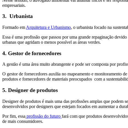
Nesse sentido, o advogado ambiental vai analisar riscos e ser respon
empresariais.
3. Urbanista
Formado em
Arquitetura e Urbanismo
, o urbanista focado na sustent
Essa é uma profissão que passou por uma grande repaginação devido a
urbanas que agridam o menos possível as áreas verdes.
4. Gestor de fornecedores
A gestão é uma área muito abrangente e pode ser composta por prof
O gestor de fornecedores auxilia no mapeamento e monitoramento de 
produtos e fornecedores de materiais preocupados com a sustentabili
5. Designer de produtos
Designer de produtos é mais uma das profissões amplas que podem ser 
desenvolvidos por designers que estejam focados em aumentar a durabi
Por fim, essa
profissão do futuro
fará com que produtos desenvolvidos
de mais consumidores.