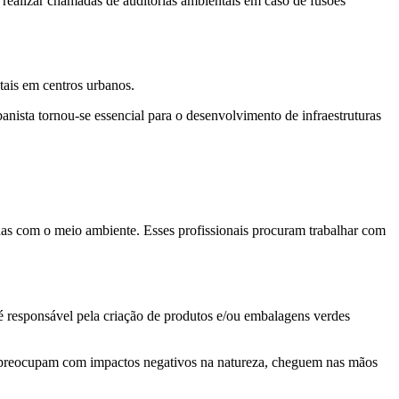
 realizar chamadas de auditorias ambientais em caso de fusões
ntais em centros urbanos.
ista tornou-se essencial para o desenvolvimento de infraestruturas
as com o meio ambiente. Esses profissionais procuram trabalhar com
 é responsável pela criação de produtos e/ou embalagens verdes
se preocupam com impactos negativos na natureza, cheguem nas mãos