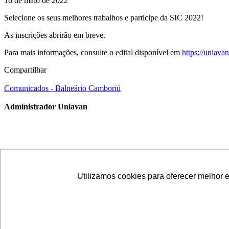
16 de maio de 2022
Selecione os seus melhores trabalhos e participe da SIC 2022!
As inscrições abrirão em breve.
Para mais informações, consulte o edital disponível em
https://uniava
Compartilhar
Comunicados - Balneário Camboriú
Administrador Uniavan
© Copyright LetsBlog Theme Demo - Theme by ThemeGoods
Utilizamos cookies para oferecer melhor 