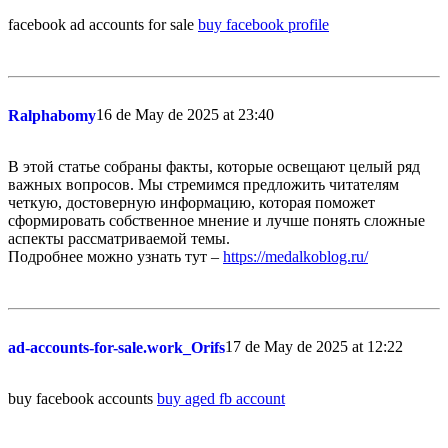
facebook ad accounts for sale
buy facebook profile
16 de May de 2025 at 23:40
Ralphabomy
В этой статье собраны факты, которые освещают целый ряд
важных вопросов. Мы стремимся предложить читателям
четкую, достоверную информацию, которая поможет
сформировать собственное мнение и лучше понять сложные
аспекты рассматриваемой темы.
Подробнее можно узнать тут –
https://medalkoblog.ru/
17 de May de 2025 at 12:22
ad-accounts-for-sale.work_Orifs
buy facebook accounts
buy aged fb account