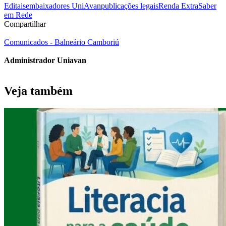
Editais
embaixadores UniAvan
publicações legais
Renda Extra
Saber
em Rede
Compartilhar
Comunicados - Balneário Camboriú
Administrador Uniavan
Veja também