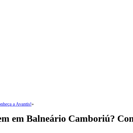
nheça a Avantis!
»
em em Balneário Camboriú? Conh