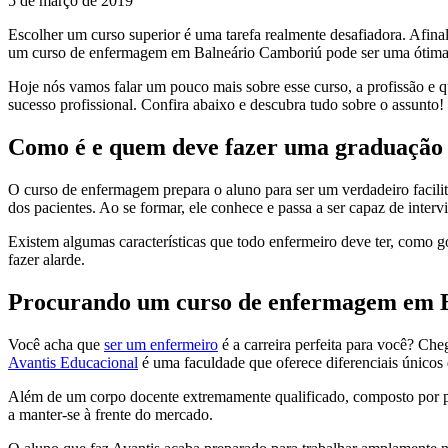
5 de março de 2019
Escolher um curso superior é uma tarefa realmente desafiadora. Afinal,
um curso de enfermagem em Balneário Camboriú pode ser uma ótima c
Hoje nós vamos falar um pouco mais sobre esse curso, a profissão e qu
sucesso profissional. Confira abaixo e descubra tudo sobre o assunto!
Como é e quem deve fazer uma graduaçã
O curso de enfermagem prepara o aluno para ser um verdadeiro facilit
dos pacientes. Ao se formar, ele conhece e passa a ser capaz de inte
Existem algumas características que todo enfermeiro deve ter, como gos
fazer alarde.
Procurando um curso de enfermagem em 
Você acha que
ser um enfermeiro
é a carreira perfeita para você? Ch
Avantis Educacional
é uma faculdade que oferece diferenciais únicos 
Além de um corpo docente extremamente qualificado, composto por pro
a manter-se à frente do mercado.