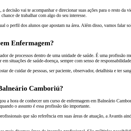
 a decisão vai te acompanhar e direcionar suas ações para o resto da vi
hance de trabalhar com algo do seu interesse.
al o perfil dos alunos que apostam na área. Além disso, vamos falar so
o em Enfermagem?
ador de processos dentro de uma unidade de saúde. É uma profissão mui
rvir em situações de saúde-doença, sempre com senso de responsabilidad
tar de cuidar de pessoas, ser paciente, observador, detalhista e ter sa
Balneário Camboriú?
egou a hora de conhecer um curso de enfermagem em Balneário Camboriú 
quando o assunto é essa profissão tão importante.
fissionais que são referência em suas áreas de atuação, a Avantis ain