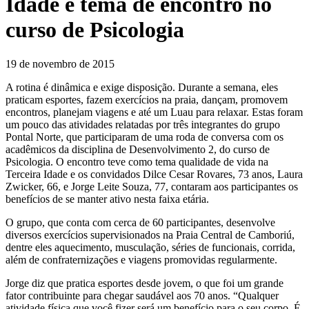
Idade é tema de encontro no
curso de Psicologia
19 de novembro de 2015
A rotina é dinâmica e exige disposição. Durante a semana, eles
praticam esportes, fazem exercícios na praia, dançam, promovem
encontros, planejam viagens e até um Luau para relaxar. Estas foram
um pouco das atividades relatadas por três integrantes do grupo
Pontal Norte, que participaram de uma roda de conversa com os
acadêmicos da disciplina de Desenvolvimento 2, do curso de
Psicologia. O encontro teve como tema qualidade de vida na
Terceira Idade e os convidados Dilce Cesar Rovares, 73 anos, Laura
Zwicker, 66, e Jorge Leite Souza, 77, contaram aos participantes os
benefícios de se manter ativo nesta faixa etária.
O grupo, que conta com cerca de 60 participantes, desenvolve
diversos exercícios supervisionados na Praia Central de Camboriú,
dentre eles aquecimento, musculação, séries de funcionais, corrida,
além de confraternizações e viagens promovidas regularmente.
Jorge diz que pratica esportes desde jovem, o que foi um grande
fator contribuinte para chegar saudável aos 70 anos. “Qualquer
atividade física que você fizer será um benefício para o seu corpo. É