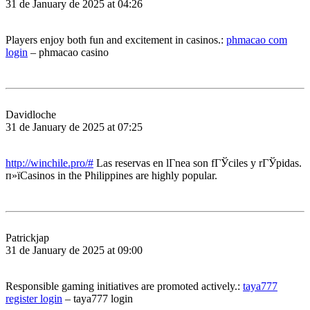
31 de January de 2025 at 04:26
Players enjoy both fun and excitement in casinos.:
phmacao com
login
– phmacao casino
Davidloche
31 de January de 2025 at 07:25
http://winchile.pro/#
Las reservas en lГ­nea son fГЎciles y rГЎpidas.
п»їCasinos in the Philippines are highly popular.
Patrickjap
31 de January de 2025 at 09:00
Responsible gaming initiatives are promoted actively.:
taya777
register login
– taya777 login