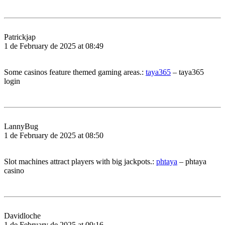
Patrickjap
1 de February de 2025 at 08:49
Some casinos feature themed gaming areas.:
taya365
– taya365
login
LannyBug
1 de February de 2025 at 08:50
Slot machines attract players with big jackpots.:
phtaya
– phtaya
casino
Davidloche
1 de February de 2025 at 09:16