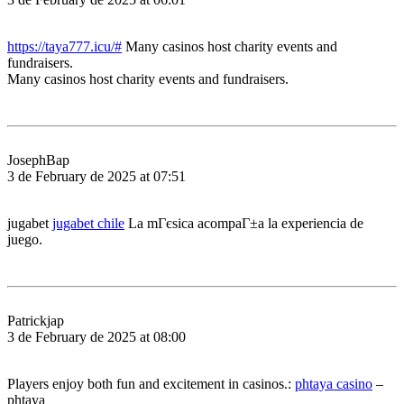
https://taya777.icu/#
Many casinos host charity events and
fundraisers.
Many casinos host charity events and fundraisers.
JosephBap
3 de February de 2025 at 07:51
jugabet
jugabet chile
La mГєsica acompaГ±a la experiencia de
juego.
Patrickjap
3 de February de 2025 at 08:00
Players enjoy both fun and excitement in casinos.:
phtaya casino
–
phtaya