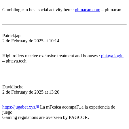
Gambling can be a social activity here.:
phmacao com
– phmacao
Patrickjap
2 de February de 2025 at 10:14
High rollers receive exclusive treatment and bonuses.:
phtaya login
– phtaya.tech
Davidloche
2 de February de 2025 at 13:20
https://jugabet.xyz/#
La mГєsica acompaГ±a la experiencia de
juego.
Gaming regulations are overseen by PAGCOR.