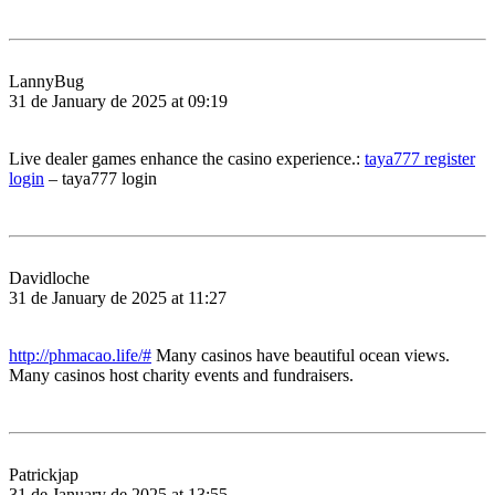
LannyBug
31 de January de 2025 at 09:19
Live dealer games enhance the casino experience.:
taya777 register
login
– taya777 login
Davidloche
31 de January de 2025 at 11:27
http://phmacao.life/#
Many casinos have beautiful ocean views.
Many casinos host charity events and fundraisers.
Patrickjap
31 de January de 2025 at 13:55