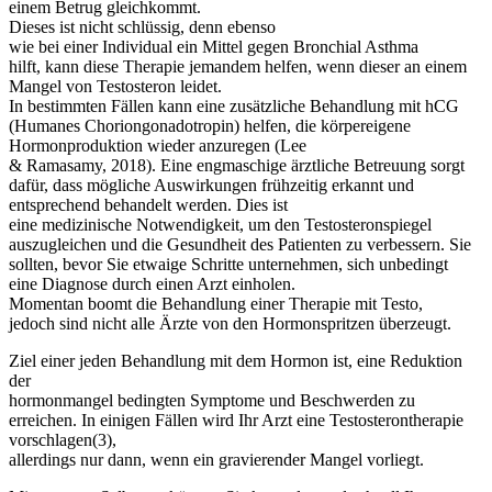
einem Betrug gleichkommt.
Dieses ist nicht schlüssig, denn ebenso
wie bei einer Individual ein Mittel gegen Bronchial Asthma
hilft, kann diese Therapie jemandem helfen, wenn dieser an einem
Mangel von Testosteron leidet.
In bestimmten Fällen kann eine zusätzliche Behandlung mit hCG
(Humanes Choriongonadotropin) helfen, die körpereigene
Hormonproduktion wieder anzuregen (Lee
& Ramasamy, 2018). Eine engmaschige ärztliche Betreuung sorgt
dafür, dass mögliche Auswirkungen frühzeitig erkannt und
entsprechend behandelt werden. Dies ist
eine medizinische Notwendigkeit, um den Testosteronspiegel
auszugleichen und die Gesundheit des Patienten zu verbessern. Sie
sollten, bevor Sie etwaige Schritte unternehmen, sich unbedingt
eine Diagnose durch einen Arzt einholen.
Momentan boomt die Behandlung einer Therapie mit Testo,
jedoch sind nicht alle Ärzte von den Hormonspritzen überzeugt.
Ziel einer jeden Behandlung mit dem Hormon ist, eine Reduktion
der
hormonmangel bedingten Symptome und Beschwerden zu
erreichen. In einigen Fällen wird Ihr Arzt eine Testosterontherapie
vorschlagen(3),
allerdings nur dann, wenn ein gravierender Mangel vorliegt.