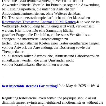
Durch die Testosteronersatztherapie verschafft sich der
Anwender keinerlei Vorteile. Im Prinzip ist sogar die Anwendung
bei Leistungssportlern, die unter der Aufsicht der
Antidopingagenturen stehen, ohne Weiteres denkbar.
Die Testosteronersatztherapie darf nicht mit der klassischen
Rotexmedica Testosteron Enantat 100 Ml Kaufen
-Kur, wie sie im
Wettkampf-Bodybuilding häufig eingesetzt wird, verwechselt
werden. Hier findest Du eine Sammlung häufig
gestellter Fragen, die Dir helfen, ein besseres Verständnis zu
erlangen und informierte Entscheidungen zu
treffen. Die monatlichen Kosten einer Testosterontherapie hängen
von der Artwork der Anwendung, der Dosierung sowie der
Therapiedauer
ab. Zusätzlich sollten Arztbesuche, Bluttests und Laborkontrollen
einkalkuliert werden, die unter Umständen nicht
von der Krankenkasse übernommen werden.
19 de May de 2025 at 16:14
best injectable steroids For cutting
Regulating testosterone levels within the physique should assist
diminish temper swings and heightened emotional states without the