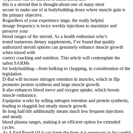
this is a steroid that is thought-about one of many most
secure to make use of at bodybuilding doses where muscle gain is
the primary objective.
Regardless of your experience stage, the really helpful
dosage frequency is twice weekly injections to maximize and
preserve your
blood ranges of the steroid. As a health enthusiast who’s
tested numerous dietary supplements, I’ve found that quality
authorized steroid options can genuinely enhance muscle growth
when mixed with
correct coaching and nutrition. This article will contemplate the
safest SARMs
for bodybuilding—from bulking to chopping, in consideration of the
legislation.
D-Bal will increase nitrogen retention in muscles, which in flip
promotes protein synthesis and large muscle growth.
It also enhances blood move and oxygen uptake, which boosts
muscle endurance.
Equipoise works by selling nitrogen retention and protein synthesis,
leading to sluggish but steady muscle growth.
Its long half-life additionally means much less frequent injections
and steady
blood plasma ranges, making it an efficient option for extended
cycles.
As A End Result Of it can harm the liver, it is necessary to be careful