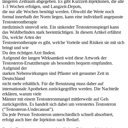
längeren Zeitraum abgegeben. Es gibt Kurzzeit-Injektionen, die alle
1-3 Wochen erfolgen, und Langzeit-Depots,
die nur alle Wochen benötigt werden. Obwohl die Werte noch
formal innerhalb der Norm liegen, kann eine individuell angepasste
Testosterontherapie
medizinisch sinnvoll sein. Ein sinkender Testosteronspiegel kann
das Wohlbefinden stark beeinträchtigen. In diesem Artikel erfährst
Du, welche Arten der
Testosterontherapie es gibt, welche Vorteile und Risiken sie mit sich
bringt und wie
Du den richtigen Arzt findest.
Aufgrund der langen Wirksamkeit wird diese Artwork der
Testosteron-Ersatztherapie als besonders bequem empfunden.
Aufgrund der
starken Nebenwirkungen sind Pflaster seit geraumer Zeit in
Deutschland
nicht mehr erhältlich. Für die Benutzung muss daher auf
internationale Apotheken zurückgegriffen werden. Die Nachteile
erklären, warum viele
Männer mit einem Testosteronmangel mittlerweile auf Gels
zurückgreifen. Es handelt sich dabei um verestertes Testosteron
(“Testosteron-Undecanoat”).
Da jede Person Testosteron unterschiedlich schnell absorbiert,
erfolgt auch hier die Injektion nach Bedarf.