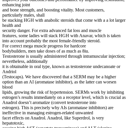
enhancing joint
and bone strength, and boosting vitality. Most customers,
particularly males, shall
be stacking HGH with anabolic steroids that come with a a lot larger
health and
security danger. For extra advanced fat loss and muscle
features, some ladies will stack HGH with Anavar, which is taken
into account probably the most female-friendly steroid.
For correct mega muscle progress for hardcore
bodybuilders, men take doses of as much as 8iu.
Testosterone is usually administered through intramuscular injection;
nevertheless, additionally
it is obtainable in oral type, known as testosterone undecanoate or
Andriol
(Testocaps). We have discovered that a SERM may be a higher
option than an AI (aromatase inhibitor), as the latter can worsen
blood
lipids, growing the risk of hypertension. SERMs work by inhibiting
estrogen’s results immediately on a receptor level, which is crucial as
Anadrol doesn’t aromatize (convert testosterone into
estrogen). This is precisely why AIs (aromatase inhibitors) are
ineffective in managing estrogen-related unwanted
facet effects on Anadrol. Anadrol, like Superdrol, is very
hepatotoxic,