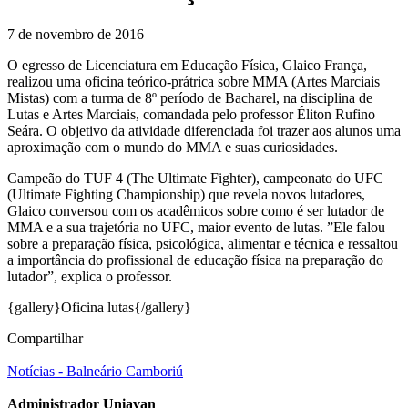
7 de novembro de 2016
O egresso de Licenciatura em Educação Física, Glaico França,
realizou uma oficina teórico-prátrica sobre MMA (Artes Marciais
Mistas) com a turma de 8º período de Bacharel, na disciplina de
Lutas e Artes Marciais, comandada pelo professor Éliton Rufino
Seára. O objetivo da atividade diferenciada foi trazer aos alunos uma
aproximação com o mundo do MMA e suas curiosidades.
Campeão do TUF 4 (The Ultimate Fighter), campeonato do UFC
(Ultimate Fighting Championship) que revela novos lutadores,
Glaico conversou com os acadêmicos sobre como é ser lutador de
MMA e a sua trajetória no UFC, maior evento de lutas. ”Ele falou
sobre a preparação física, psicológica, alimentar e técnica e ressaltou
a importância do profissional de educação física na preparação do
lutador”, explica o professor.
{gallery}Oficina lutas{/gallery}
Compartilhar
Notícias - Balneário Camboriú
Administrador Uniavan