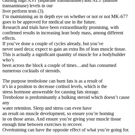
causing high AST (aspartate transaminase) and ALT (alanine
transaminase) levels in our
liver perform tests (3).
I’m maintaining an in depth eye on whether or not or not MK-677
goes to be approved for medical use in the future.
Research and trials have been extraordinarily promising, with
confirmed results in increasing lean body mass, among different
effects.
If you’ve done a couple of cycles already, but you’ve
never used deca; expect to gain an extra lbs of lean muscle tissue.
This is actually a significant quantity of muscle for a bodybuilder
who’s
been across the block a couple of times…and has consumed
numerous cocktails of steroids.
The purpose trenbolone can burn fats is as a result of
it’s in a position to decrease cortisol levels, which is the
stress hormone answerable for causing fats storage.
Trenbolone is predominantly a bulking steroid which doesn’t cause
any
water retention. Sleep and stress can even have
an result on muscle development, so ensure you’re homing
in on those areas. And ensure you’re giving your muscle tissue
enough time between exercises to recover.
Overtraining can have the opposite effect of what you’re going for.