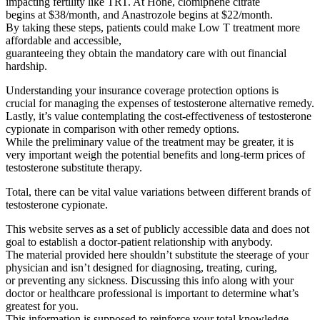
impacting fertility like TRT. At Hone, clomiphene citrate
begins at $38/month, and Anastrozole begins at $22/month.
By taking these steps, patients could make Low T treatment more
affordable and accessible,
guaranteeing they obtain the mandatory care with out financial
hardship.
Understanding your insurance coverage protection options is
crucial for managing the expenses of testosterone alternative remedy.
Lastly, it’s value contemplating the cost-effectiveness of testosterone
cypionate in comparison with other remedy options.
While the preliminary value of the treatment may be greater, it is
very important weigh the potential benefits and long-term prices of
testosterone substitute therapy.
Total, there can be vital value variations between different brands of
testosterone cypionate.
This website serves as a set of publicly accessible data and does not
goal to establish a doctor-patient relationship with anybody.
The material provided here shouldn’t substitute the steerage of your
physician and isn’t designed for diagnosing, treating, curing,
or preventing any sickness. Discussing this info along with your
doctor or healthcare professional is important to determine what’s
greatest for you.
This information is supposed to reinforce your total knowledge