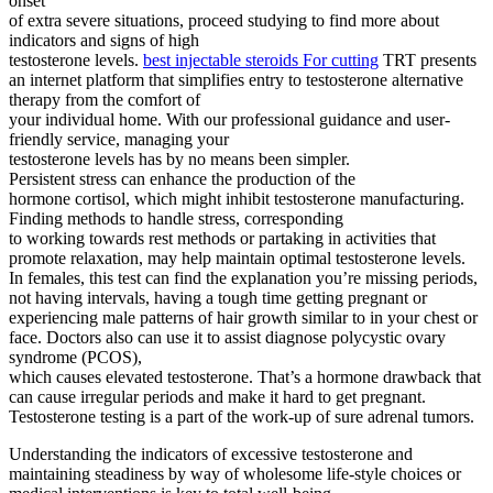
onset
of extra severe situations, proceed studying to find more about
indicators and signs of high
testosterone levels.
best injectable steroids For cutting
TRT presents
an internet platform that simplifies entry to testosterone alternative
therapy from the comfort of
your individual home. With our professional guidance and user-
friendly service, managing your
testosterone levels has by no means been simpler.
Persistent stress can enhance the production of the
hormone cortisol, which might inhibit testosterone manufacturing.
Finding methods to handle stress, corresponding
to working towards rest methods or partaking in activities that
promote relaxation, may help maintain optimal testosterone levels.
In females, this test can find the explanation you’re missing periods,
not having intervals, having a tough time getting pregnant or
experiencing male patterns of hair growth similar to in your chest or
face. Doctors also can use it to assist diagnose polycystic ovary
syndrome (PCOS),
which causes elevated testosterone. That’s a hormone drawback that
can cause irregular periods and make it hard to get pregnant.
Testosterone testing is a part of the work-up of sure adrenal tumors.
Understanding the indicators of excessive testosterone and
maintaining steadiness by way of wholesome life-style choices or