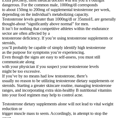
Extra precisely, most medical doctors will tell you it’s outright
dangerous. For the common male, 1000ng/dl corresponds
to about 150mg to 200mg of supplemental testosterone per week,
depending on the individual’s metabolizing capacity.
Testosterone levels greater than 1000ng/dl or 35nmol/L are generally
thought-about “significantly above normal” for men.
It isn’t for nothing that competitive athletes within the endurance
sector are often affected by a
testosterone deficiency. If you’re using testosterone supplements or
steroids,
you’ll probably be capable of simply identify high testosterone
as the purpose for symptoms you’re experiencing.
Even though the signs are easy to self-assess, you must still
communicate along
with your physician if you suspect your testosterone levels
might be too excessive.
If you’ve by no means had low testosterone, there’s
usually no reason to be utilizing testosterone dietary supplements or
steroids. Starting a greater skincare routine, managing testosterone
ranges, and incorporating extra skin-healthy B nutritional vitamins
into your food regimen may help to control acne.
Testosterone dietary supplements alone will not lead to vital weight
reduction or
trigger muscle mass to seem. Accordingly, in attempt to stop the