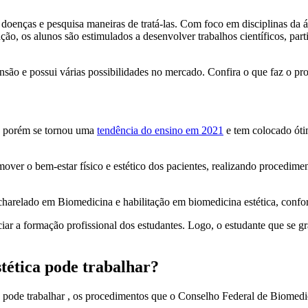
oenças e pesquisa maneiras de tratá-las. Com foco em disciplinas da 
ação, os alunos são estimulados a desenvolver trabalhos científicos, par
são e possui várias possibilidades no mercado. Confira o que faz o profi
a, porém se tornou uma
tendência do ensino em 2021
e tem colocado óti
omover o bem-estar físico e estético dos pacientes, realizando procedim
bacharelado em Biomedicina e habilitação em biomedicina estética, co
iar a formação profissional dos estudantes. Logo, o estudante que se gr
stética pode trabalhar?
 pode trabalhar , os procedimentos que o Conselho Federal de Biomedic