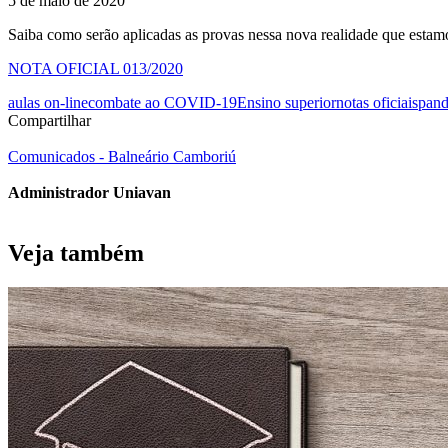
5 de maio de 2020
Saiba como serão aplicadas as provas nessa nova realidade que estam
NOTA OFICIAL 013/2020
aulas on-line
combate ao COVID-19
Ensino superior
notas oficiais
pan
Compartilhar
Comunicados - Balneário Camboriú
Administrador Uniavan
Veja também