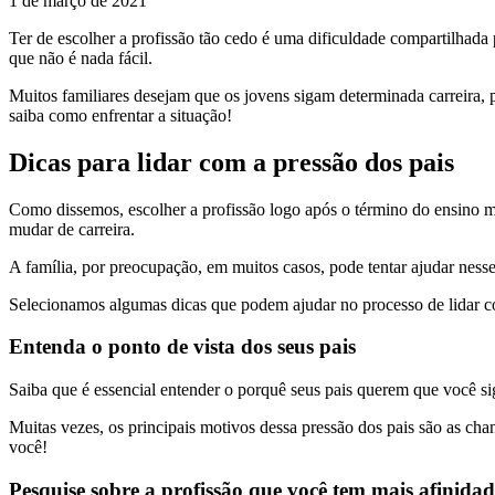
1 de março de 2021
Ter de escolher a profissão tão cedo é uma dificuldade compartilhada 
que não é nada fácil.
Muitos familiares desejam que os jovens sigam determinada carreira,
saiba como enfrentar a situação!
Dicas para lidar com a pressão dos pais
Como dissemos, escolher a profissão logo após o término do ensino 
mudar de carreira.
A família, por preocupação, em muitos casos, pode tentar ajudar nes
Selecionamos algumas dicas que podem ajudar no processo de lidar c
Entenda o ponto de vista dos seus pais
Saiba que é essencial entender o porquê seus pais querem que você si
Muitas vezes, os principais motivos dessa pressão dos pais são as ch
você!
Pesquise sobre a profissão que você tem mais afinidad