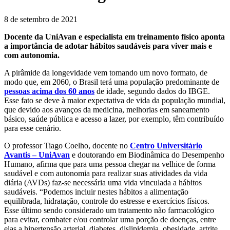
8 de setembro de 2021
Docente da UniAvan e especialista em treinamento físico aponta
a importância de adotar hábitos saudáveis para viver mais e
com autonomia.
A pirâmide da longevidade vem tomando um novo formato, de
modo que, em 2060, o Brasil terá uma população predominante de
pessoas acima dos 60 anos
de idade, segundo dados do IBGE.
Esse fato se deve à maior expectativa de vida da população mundial,
que devido aos avanços da medicina, melhorias em saneamento
básico, saúde pública e acesso a lazer, por exemplo, têm contribuído
para esse cenário.
O professor Tiago Coelho, docente no
Centro Universitário
Avantis – UniAvan
e doutorando em Biodinâmica do Desempenho
Humano, afirma que para uma pessoa chegar na velhice de forma
saudável e com autonomia para realizar suas atividades da vida
diária (AVDs) faz-se necessária uma vida vinculada a hábitos
saudáveis. “Podemos incluir nestes hábitos a alimentação
equilibrada, hidratação, controle do estresse e exercícios físicos.
Esse último sendo considerado um tratamento não farmacológico
para evitar, combater e/ou controlar uma porção de doenças, entre
elas a hipertensão arterial, diabetes, dislipidemia, obesidade, artrite,