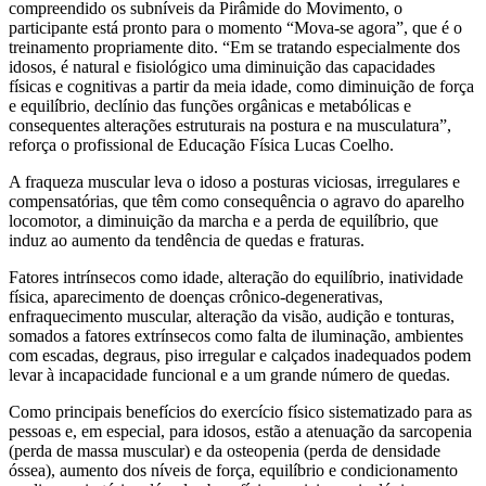
compreendido os subníveis da Pirâmide do Movimento, o
participante está pronto para o momento “Mova-se agora”, que é o
treinamento propriamente dito. “Em se tratando especialmente dos
idosos, é natural e fisiológico uma diminuição das capacidades
físicas e cognitivas a partir da meia idade, como diminuição de força
e equilíbrio, declínio das funções orgânicas e metabólicas e
consequentes alterações estruturais na postura e na musculatura”,
reforça o profissional de Educação Física Lucas Coelho.
A fraqueza muscular leva o idoso a posturas viciosas, irregulares e
compensatórias, que têm como consequência o agravo do aparelho
locomotor, a diminuição da marcha e a perda de equilíbrio, que
induz ao aumento da tendência de quedas e fraturas.
Fatores intrínsecos como idade, alteração do equilíbrio, inatividade
física, aparecimento de doenças crônico-degenerativas,
enfraquecimento muscular, alteração da visão, audição e tonturas,
somados a fatores extrínsecos como falta de iluminação, ambientes
com escadas, degraus, piso irregular e calçados inadequados podem
levar à incapacidade funcional e a um grande número de quedas.
Como principais benefícios do exercício físico sistematizado para as
pessoas e, em especial, para idosos, estão a atenuação da sarcopenia
(perda de massa muscular) e da osteopenia (perda de densidade
óssea), aumento dos níveis de força, equilíbrio e condicionamento