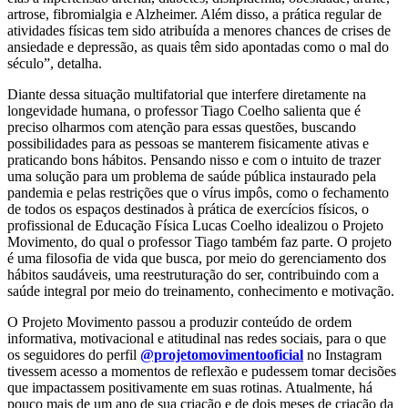
artrose, fibromialgia e Alzheimer. Além disso, a prática regular de
atividades físicas tem sido atribuída a menores chances de crises de
ansiedade e depressão, as quais têm sido apontadas como o mal do
século”, detalha.
Diante dessa situação multifatorial que interfere diretamente na
longevidade humana, o professor Tiago Coelho salienta que é
preciso olharmos com atenção para essas questões, buscando
possibilidades para as pessoas se manterem fisicamente ativas e
praticando bons hábitos. Pensando nisso e com o intuito de trazer
uma solução para um problema de saúde pública instaurado pela
pandemia e pelas restrições que o vírus impôs, como o fechamento
de todos os espaços destinados à prática de exercícios físicos, o
profissional de Educação Física Lucas Coelho idealizou o Projeto
Movimento, do qual o professor Tiago também faz parte. O projeto
é uma filosofia de vida que busca, por meio do gerenciamento dos
hábitos saudáveis, uma reestruturação do ser, contribuindo com a
saúde integral por meio do treinamento, conhecimento e motivação.
O Projeto Movimento passou a produzir conteúdo de ordem
informativa, motivacional e atitudinal nas redes sociais, para o que
os seguidores do perfil
@projetomovimentooficial
no Instagram
tivessem acesso a momentos de reflexão e pudessem tomar decisões
que impactassem positivamente em suas rotinas. Atualmente, há
pouco mais de um ano de sua criação e de dois meses de criação da