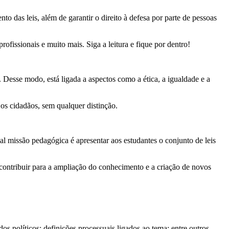
o das leis, além de garantir o direito à defesa por parte de pessoas
ofissionais e muito mais. Siga a leitura e fique por dentro!
Desse modo, está ligada a aspectos como a ética, a igualdade e a
 os cidadãos, sem qualquer distinção.
pal missão pedagógica é apresentar aos estudantes o conjunto de leis
e contribuir para a ampliação do conhecimento e a criação de novos
s políticos; definições processuais ligados ao tema; entre outros