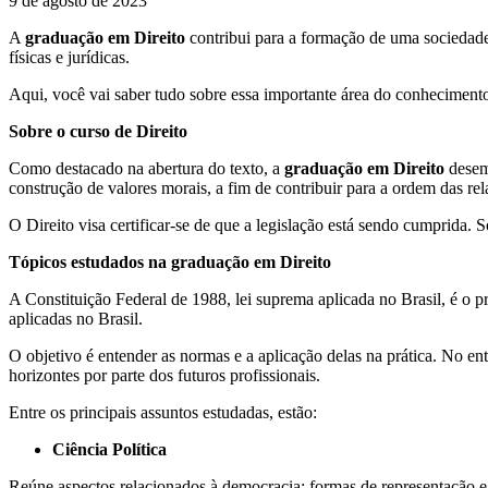
9 de agosto de 2023
A
graduação em Direito
contribui para a formação de uma sociedade m
físicas e jurídicas.
Aqui, você vai saber tudo sobre essa importante área do conhecimento: 
Sobre o curso de Direito
Como destacado na abertura do texto, a
graduação em Direito
desemp
construção de valores morais, a fim de contribuir para a ordem das re
O Direito visa certificar-se de que a legislação está sendo cumprida.
Tópicos estudados na graduação em Direito
A Constituição Federal de 1988, lei suprema aplicada no Brasil, é o pr
aplicadas no Brasil.
O objetivo é entender as normas e a aplicação delas na prática. No en
horizontes por parte dos futuros profissionais.
Entre os principais assuntos estudadas, estão:
Ciência Política
Reúne aspectos relacionados à democracia: formas de representação e p