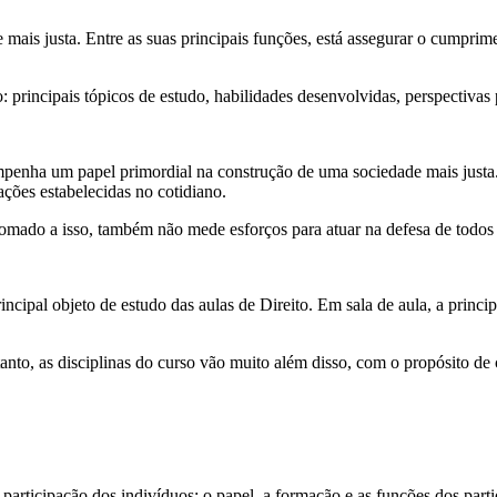
ais justa. Entre as suas principais funções, está assegurar o cumpriment
principais tópicos de estudo, habilidades desenvolvidas, perspectivas pr
enha um papel primordial na construção de uma sociedade mais justa. 
lações estabelecidas no cotidiano.
 Somado a isso, também não mede esforços para atuar na defesa de todos
incipal objeto de estudo das aulas de Direito. Em sala de aula, a princi
tanto, as disciplinas do curso vão muito além disso, com o propósito d
articipação dos indivíduos; o papel, a formação e as funções dos partido