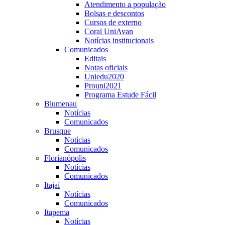
Atendimento a população
Bolsas e descontos
Cursos de externo
Coral UniAvan
Notícias institucionais
Comunicados
Editais
Notas oficiais
Uniedu2020
Prouni2021
Programa Estude Fácil
Blumenau
Notícias
Comunicados
Brusque
Notícias
Comunicados
Florianópolis
Notícias
Comunicados
Itajaí
Notícias
Comunicados
Itapema
Notícias