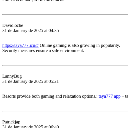
Davidloche
31 de January de 2025 at 04:35
https://taya777.icu/#
Online gaming is also growing in popularity.
Security measures ensure a safe environment.
LannyBug
31 de January de 2025 at 05:21
Resorts provide both gaming and relaxation options.:
taya777 app
– t
Patrickjap
31 de January de 2025 at 06:40