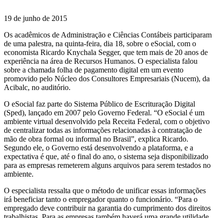
19 de junho de 2015
Os acadêmicos de Administração e Ciências Contábeis participaram
de uma palestra, na quinta-feira, dia 18, sobre o eSocial, com o
economista Ricardo Knychala Segger, que tem mais de 20 anos de
experiência na área de Recursos Humanos. O especialista falou
sobre a chamada folha de pagamento digital em um evento
promovido pelo Núcleo dos Consultores Empresariais (Nucem), da
Acibalc, no auditório.
O eSocial faz parte do Sistema Público de Escrituração Digital
(Sped), lançado em 2007 pelo Governo Federal. “O eSocial é um
ambiente virtual desenvolvido pela Receita Federal, com o objetivo
de centralizar todas as informações relacionadas à contratação de
mão de obra formal ou informal no Brasil”, explica Ricardo.
Segundo ele, o Governo está desenvolvendo a plataforma, e a
expectativa é que, até o final do ano, o sistema seja disponibilizado
para as empresas remeterem alguns arquivos para serem testados no
ambiente.
O especialista ressalta que o método de unificar essas informações
irá beneficiar tanto o empregador quanto o funcionário. “Para o
empregado deve contribuir na garantia do cumprimento dos direitos
trabalhistas. Para as empresas também haverá uma grande utilidade,