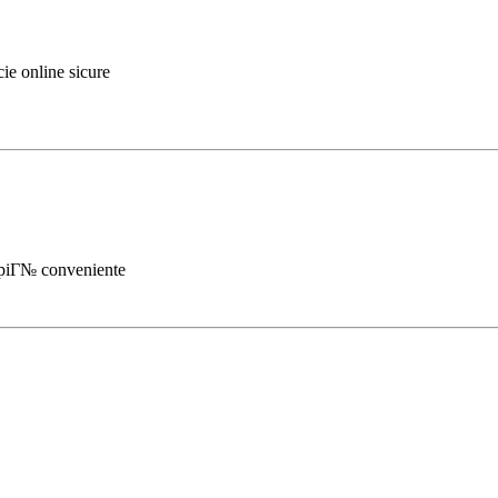
ie online sicure
 piГ№ conveniente