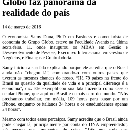
Globo faz panorama da
realidade do país
14 de março de 2016
O economista Samy Dana, Ph.D em Business e comentarista de
economia do Grupo Globo, esteve na Faculdade Avantis na última
sexta-feira, 11, onde inaugurou os MBA’s em Gestão e
Desenvolvimento de Pessoas, Executivo Internacional em Gestão de
Negócios, e Finanças e Controladoria.
Samy iniciou a sua fala explicando porque ele acredita que o Brasil
ainda não “chegou lá”, comparando-o com outros países que
tiveram as mesmas chances do nosso. “Há 78 países na frente do
Brasil na questão da qualidade de vida e a principal diferença é a
economia”, diz. Ele exemplificou sua fala trazendo como case o
celular iPhone, que aqui no Brasil é o mais caro do mundo. “Nós
precisamos trabalhar, em média, 109 horas para pagar por um
iPhone, enquanto os italianos 34 horas e os estadunidenses apenas
24 horas”.
Mesmo com todos esses percalços, Samy acredita que o Brasil ainda
pode chegar lá, principalmente por conta do DNA empreendedor,
até mesmo nos momentos de crise. “Três em cada dez