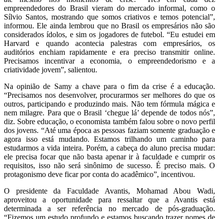
empreendedores do Brasil vieram do mercado informal, como o
Sílvio Santos, mostrando que somos criativos e temos potencial”,
informou. Ele ainda lembrou que no Brasil os empresários não são
considerados ídolos, e sim os jogadores de futebol. “Eu estudei em
Harvard e quando acontecia palestras com empresários, os
auditórios enchiam rapidamente e era preciso transmitir online.
Precisamos incentivar a economia, o empreendedorismo e a
criatividade jovem”, salientou.
Na opinião de Samy a chave para o fim da crise é a educação.
“Precisamos nos desenvolver, procurarmos ser melhores do que os
outros, participando e produzindo mais. Não tem fórmula mágica e
nem milagre. Para que o Brasil ‘chegue lá’ depende de todos nós”,
diz. Sobre educação, o economista também falou sobre o novo perfil
dos jovens. “Até uma época as pessoas faziam somente graduação e
agora isso está mudando. Estamos trilhando um caminho para
estudarmos a vida inteira. Porém, a cabeça do aluno precisa mudar:
ele precisa focar que não basta apenar ir à faculdade e cumprir os
requisitos, isso não será sinônimo de sucesso. É preciso mais. O
protagonismo deve ficar por conta do acadêmico”, incentivou.
O presidente da Faculdade Avantis, Mohamad Abou Wadi,
aproveitou a oportunidade para ressaltar que a Avantis está
determinada a ser referência no mercado de pós-graduação.
“Fizemos um estudo profundo e estamos buscando trazer nomes de