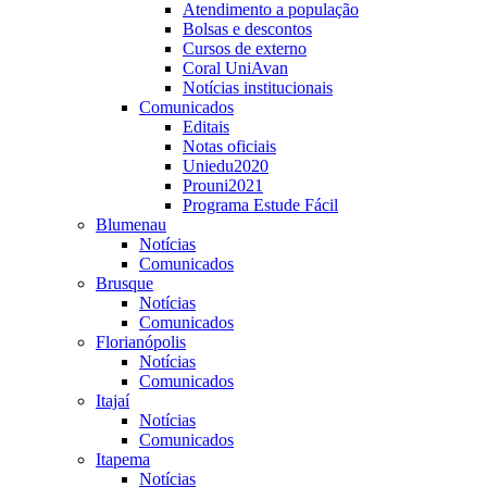
Atendimento a população
Bolsas e descontos
Cursos de externo
Coral UniAvan
Notícias institucionais
Comunicados
Editais
Notas oficiais
Uniedu2020
Prouni2021
Programa Estude Fácil
Blumenau
Notícias
Comunicados
Brusque
Notícias
Comunicados
Florianópolis
Notícias
Comunicados
Itajaí
Notícias
Comunicados
Itapema
Notícias