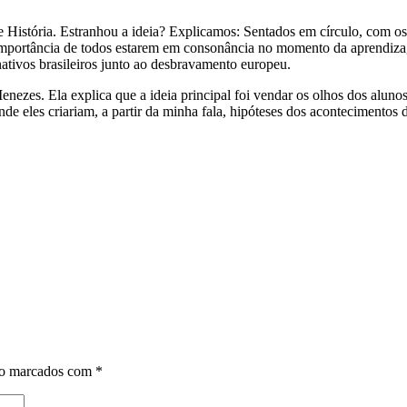
 História. Estranhou a ideia? Explicamos: Sentados em círculo, com o
 a importância de todos estarem em consonância no momento da aprendiz
ativos brasileiros junto ao desbravamento europeu.
enezes. Ela explica que a ideia principal foi vendar os olhos dos alu
e eles criariam, a partir da minha fala, hipóteses dos acontecimentos do
ão marcados com
*