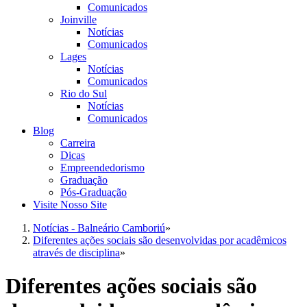
Comunicados
Joinville
Notícias
Comunicados
Lages
Notícias
Comunicados
Rio do Sul
Notícias
Comunicados
Blog
Carreira
Dicas
Empreendedorismo
Graduação
Pós-Graduação
Visite Nosso Site
Notícias - Balneário Camboriú
»
Diferentes ações sociais são desenvolvidas por acadêmicos
através de disciplina
»
Diferentes ações sociais são