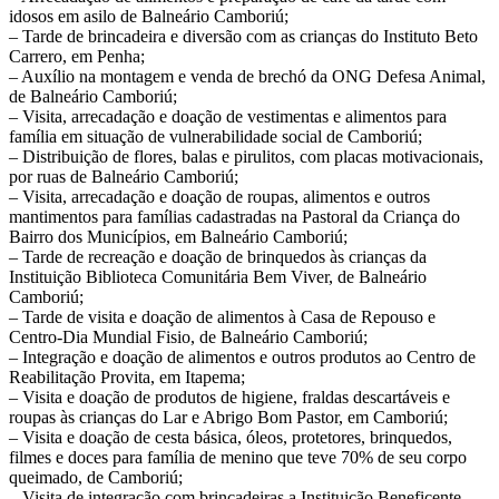
idosos em asilo de Balneário Camboriú;
– Tarde de brincadeira e diversão com as crianças do Instituto Beto
Carrero, em Penha;
– Auxílio na montagem e venda de brechó da ONG Defesa Animal,
de Balneário Camboriú;
– Visita, arrecadação e doação de vestimentas e alimentos para
família em situação de vulnerabilidade social de Camboriú;
– Distribuição de flores, balas e pirulitos, com placas motivacionais,
por ruas de Balneário Camboriú;
– Visita, arrecadação e doação de roupas, alimentos e outros
mantimentos para famílias cadastradas na Pastoral da Criança do
Bairro dos Municípios, em Balneário Camboriú;
– Tarde de recreação e doação de brinquedos às crianças da
Instituição Biblioteca Comunitária Bem Viver, de Balneário
Camboriú;
– Tarde de visita e doação de alimentos à Casa de Repouso e
Centro-Dia Mundial Fisio, de Balneário Camboriú;
– Integração e doação de alimentos e outros produtos ao Centro de
Reabilitação Provita, em Itapema;
– Visita e doação de produtos de higiene, fraldas descartáveis e
roupas às crianças do Lar e Abrigo Bom Pastor, em Camboriú;
– Visita e doação de cesta básica, óleos, protetores, brinquedos,
filmes e doces para família de menino que teve 70% de seu corpo
queimado, de Camboriú;
– Visita de integração com brincadeiras a Instituição Beneficente