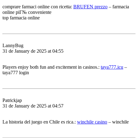
comprare farmaci online con ricetta:
BRUFEN prezzo
– farmacia
online piГ№ conveniente
top farmacia online
LannyBug
31 de January de 2025 at 04:55
Players enjoy both fun and excitement in casinos.:
taya777.icu
–
taya777 login
Patrickjap
31 de January de 2025 at 04:57
La historia del juego en Chile es rica.:
winchile casino
– winchile