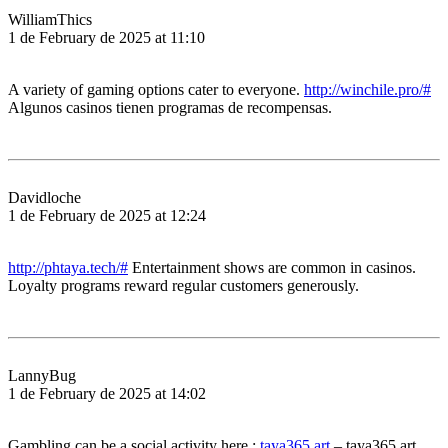
WilliamThics
1 de February de 2025 at 11:10
A variety of gaming options cater to everyone.
http://winchile.pro/#
Algunos casinos tienen programas de recompensas.
Davidloche
1 de February de 2025 at 12:24
http://phtaya.tech/#
Entertainment shows are common in casinos.
Loyalty programs reward regular customers generously.
LannyBug
1 de February de 2025 at 14:02
Gambling can be a social activity here.:
taya365.art
– taya365.art