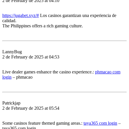
2 de February de 2025 at 04:10
https://jugabet.xyz/#
Los casinos garantizan una experiencia de
calidad.
The Philippines offers a rich gaming culture.
LannyBug
2 de February de 2025 at 04:53
Live dealer games enhance the casino experience.:
phmacao com
login
– phmacao
Patrickjap
2 de February de 2025 at 05:54
Some casinos feature themed gaming areas.:
taya365 com login
–
taya365 com login