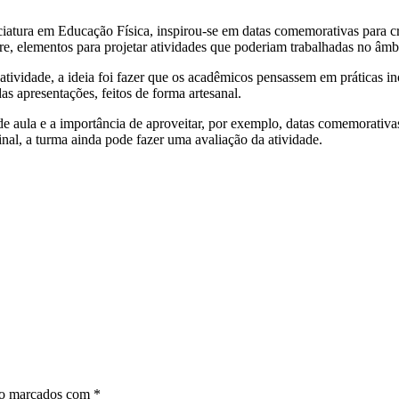
ciatura em Educação Física, inspirou-se em datas comemorativas para c
 elementos para projetar atividades que poderiam trabalhadas no âmbito
tividade, a ideia foi fazer que os acadêmicos pensassem em práticas i
das apresentações, feitos de forma artesanal.
de aula e a importância de aproveitar, por exemplo, datas comemorativa
final, a turma ainda pode fazer uma avaliação da atividade.
ão marcados com
*