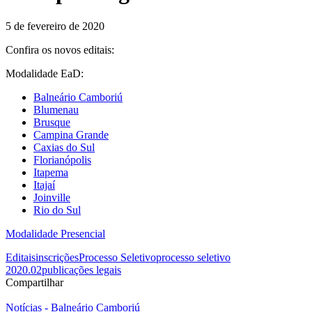
5 de fevereiro de 2020
Confira os novos editais:
Modalidade EaD:
Balneário Camboriú
Blumenau
Brusque
Campina Grande
Caxias do Sul
Florianópolis
Itapema
Itajaí
Joinville
Rio do Sul
Modalidade Presencial
Editais
inscrições
Processo Seletivo
processo seletivo
2020.02
publicações legais
Compartilhar
Notícias - Balneário Camboriú