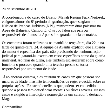
24 de setembro de 2015
A coordenadora do curso de Direito, Magali Regina Fuck Negosek,
e alguns alunos do 9º período da graduação, que estagiam no
Núcleo de Práticas Jurídicas (NPJ), ministraram duas palestras na
Apae de Balneário Camboriú. O grupo falou aos pais ou
responsáveis de alunos da Apae sobre guarda, tutela e curatela.
Os encontros foram realizados na manhã de terça-feira, dia 22, e na
tarde de quinta-feira, 24. A equipe da Avantis explicou que a guarda
do menor é específica dos pais, não precisando de nenhuma ação
judicial para garanti-la, exceto em casos específicos como da guarda
unilateral. Ao falar de tutela, eles também esclareceram sobre como
funciona o processo quando uma terceira pessoa se torna
responsável por um menor de idade.
Já ao abordar curatela, eles trataram de casos em que pessoas são
maiores de idade, mas não tem condições de reger e decidir sobre as
próprias ações. “Existem benefícios que podem ser concedidos
quando a pessoa tem deficiências mentais ou físicas severas. Nesses
casos é exigido a interdição e nomeação de um curador”, destacou
Magali.
Compartilhar