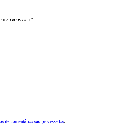
ão marcados com
*
s de comentários são processados
.