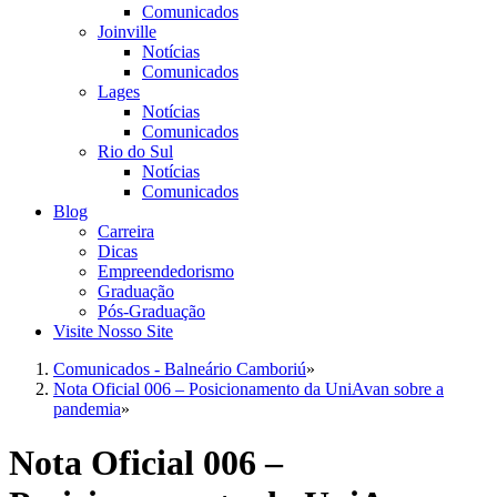
Comunicados
Joinville
Notícias
Comunicados
Lages
Notícias
Comunicados
Rio do Sul
Notícias
Comunicados
Blog
Carreira
Dicas
Empreendedorismo
Graduação
Pós-Graduação
Visite Nosso Site
Comunicados - Balneário Camboriú
»
Nota Oficial 006 – Posicionamento da UniAvan sobre a
pandemia
»
Nota Oficial 006 –