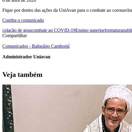
6 de abril de 2020
Fique por dentro das ações da UniAvan para o combate ao coronavíru
Confira o comunicado
colação de grau
combate ao COVID-19
Ensino superior
formatura
publi
Compartilhar
Comunicados - Balneário Camboriú
Administrador Uniavan
Veja também