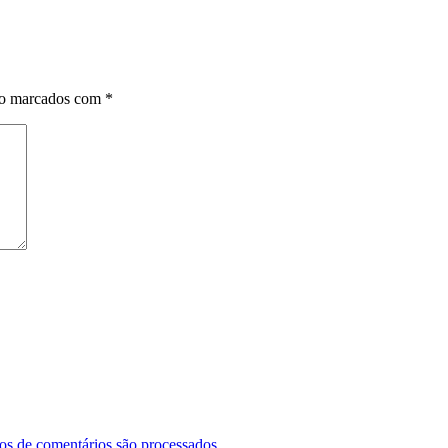
ão marcados com
*
s de comentários são processados
.