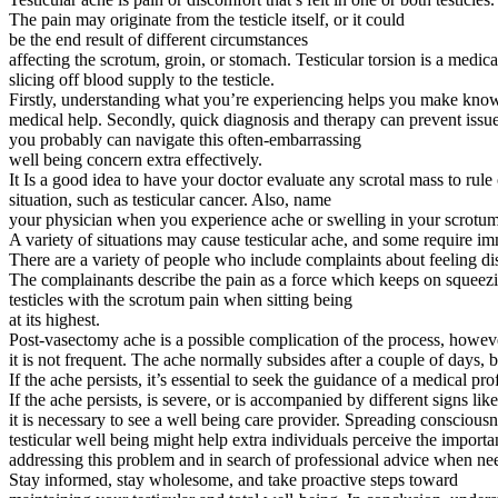
The pain may originate from the testicle itself, or it could
be the end result of different circumstances
affecting the scrotum, groin, or stomach. Testicular torsion is a medi
slicing off blood supply to the testicle.
Firstly, understanding what you’re experiencing helps you make know
medical help. Secondly, quick diagnosis and therapy can prevent issues
you probably can navigate this often-embarrassing
well being concern extra effectively.
It Is a good idea to have your doctor evaluate any scrotal mass to rule
situation, such as testicular cancer. Also, name
your physician when you experience ache or swelling in your scrotum
A variety of situations may cause testicular ache, and some require i
There are a variety of people who include complaints about feeling dis
The complainants describe the pain as a force which keeps on squeez
testicles with the scrotum pain when sitting being
at its highest.
Post-vasectomy ache is a possible complication of the process, howev
it is not frequent. The ache normally subsides after a couple of days, 
If the ache persists, it’s essential to seek the guidance of a medical pro
If the ache persists, is severe, or is accompanied by different signs lik
it is necessary to see a well being care provider. Spreading conscious
testicular well being might help extra individuals perceive the importa
addressing this problem and in search of professional advice when ne
Stay informed, stay wholesome, and take proactive steps toward