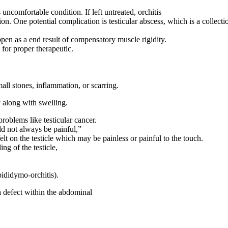
uncomfortable condition. If left untreated, orchitis
ction. One potential complication is testicular abscess, which is a collecti
n as a end result of compensatory muscle rigidity.
 for proper therapeutic.
ll stones, inflammation, or scarring.
y along with swelling.
problems like testicular cancer.
ld not always be painful,”
 on the testicle which may be painless or painful to the touch.
ng of the testicle,
pididymo-orchitis).
 a defect within the abdominal