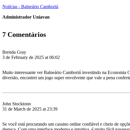
Notícias - Balneário Camboriú
Administrador Uniavan
7 Comentários
Brenda Gray
3 de February de 2025 at 06:02
Muito interessante ver Balneário Camboriú investindo na Economia Cr
diversão, encontrei um jogo super envolvente que vale a pena conferi
John Stocktonn
31 de March de 2025 at 23:39
Se você está procurando um cassino online confiável e cheio de opções
destaca. Com uma interface moderna e intuitiva, é muito fácil navegar