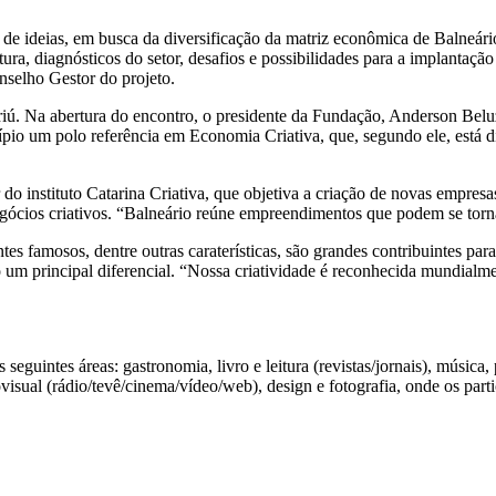
ões de ideias, em busca da diversificação da matriz econômica de Balne
a, diagnósticos do setor, desafios e possibilidades para a implantação
onselho Gestor do projeto.
ú. Na abertura do encontro, o presidente da Fundação, Anderson Beluz
cípio um polo referência em Economia Criativa, que, segundo ele, está d
o instituto Catarina Criativa, que objetiva a criação de novas empresas
gócios criativos. “Balneário reúne empreendimentos que podem se torna
ntes famosos, dentre outras caraterísticas, são grandes contribuintes p
o um principal diferencial. “Nossa criatividade é reconhecida mundial
guintes áreas: gastronomia, livro e leitura (revistas/jornais), música, 
ovisual (rádio/tevê/cinema/vídeo/web), design e fotografia, onde os part