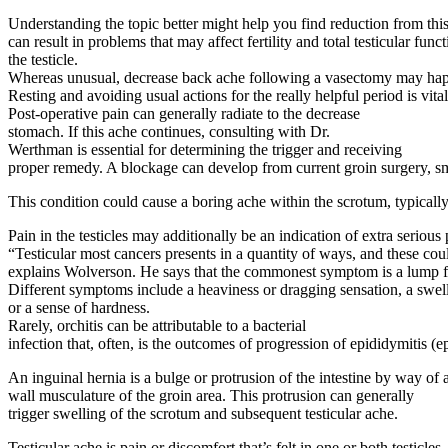
Understanding the topic better might help you find reduction from this 
can result in problems that may affect fertility and total testicular fun
the testicle.
Whereas unusual, decrease back ache following a vasectomy may happe
Resting and avoiding usual actions for the really helpful period is vital
Post-operative pain can generally radiate to the decrease
stomach. If this ache continues, consulting with Dr.
Werthman is essential for determining the trigger and receiving
proper remedy. A blockage can develop from current groin surgery, sma
This condition could cause a boring ache within the scrotum, typicall
Pain in the testicles may additionally be an indication of extra serious 
“Testicular most cancers presents in a quantity of ways, and these cou
explains Wolverson. He says that the commonest symptom is a lump felt
Different symptoms include a heaviness or dragging sensation, a swelli
or a sense of hardness.
Rarely, orchitis can be attributable to a bacterial
infection that, often, is the outcomes of progression of epididymitis (e
An inguinal hernia is a bulge or protrusion of the intestine by way of
wall musculature of the groin area. This protrusion can generally
trigger swelling of the scrotum and subsequent testicular ache.
Testicular ache is pain or discomfort that’s felt in one or both testicles.