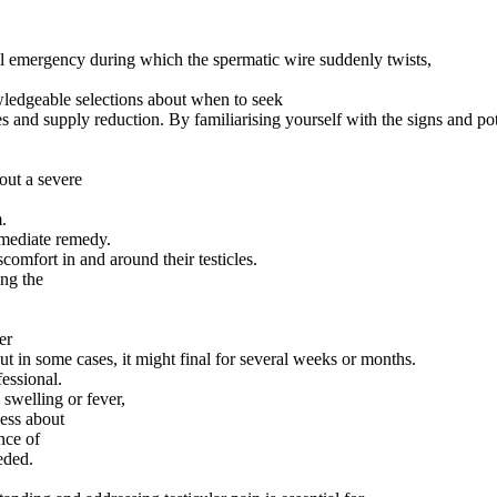
cal emergency during which the spermatic wire suddenly twists,
ledgeable selections about when to seek
 and supply reduction. By familiarising yourself with the signs and pot
 out a severe
.
mmediate remedy.
comfort in and around their testicles.
ing the
er
but in some cases, it might final for several weeks or months.
fessional.
e swelling or fever,
ness about
nce of
eded.