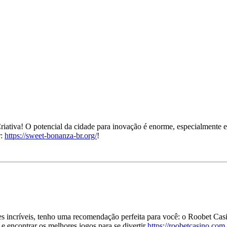
iativa! O potencial da cidade para inovação é enorme, especialmente 
r:
https://sweet-bonanza-br.org/
!
 incríveis, tenho uma recomendação perfeita para você: o Roobet Casino
 e encontrar os melhores jogos para se divertir
https://roobetcasino.com.