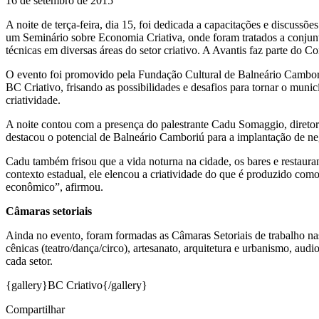
16 de setembro de 2015
A noite de terça-feira, dia 15, foi dedicada a capacitações e discuss
um Seminário sobre Economia Criativa, onde foram tratados a conjuntur
técnicas em diversas áreas do setor criativo. A Avantis faz parte do C
O evento foi promovido pela Fundação Cultural de Balneário Cambori
BC Criativo, frisando as possibilidades e desafios para tornar o muni
criatividade.
A noite contou com a presença do palestrante Cadu Somaggio, diretor d
destacou o potencial de Balneário Camboriú para a implantação de ne
Cadu também frisou que a vida noturna na cidade, os bares e restaura
contexto estadual, ele elencou a criatividade do que é produzido com
econômico”, afirmou.
Câmaras setoriais
Ainda no evento, foram formadas as Câmaras Setoriais de trabalho nas se
cênicas (teatro/dança/circo), artesanato, arquitetura e urbanismo, audi
cada setor.
{gallery}BC Criativo{/gallery}
Compartilhar