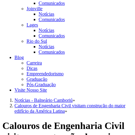
Comunicados
Joinville
Notícias
Comunicados
Lages
Notícias
Comunicados
Rio do Sul
Notícias
Comunicados
Blog
Carreira
Dicas
Empreendedorismo
Graduação
Pós-Graduação
Visite Nosso Site
Notícias - Balneário Camboriú
»
Calouros de Engenharia Civil visitam construção do maior
edifício da América Latina
»
Calouros de Engenharia Civil