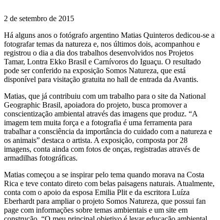
2 de setembro de 2015
Há alguns anos o fotógrafo argentino Matias Quinteros dedicou-se a
fotografar temas da natureza e, nos últimos dois, acompanhou e
registrou o dia a dia dos trabalhos desenvolvidos nos Projetos
Tamar, Lontra Ekko Brasil e Carnívoros do Iguaçu. O resultado
pode ser conferido na exposição Somos Natureza, que está
disponível para visitação gratuita no hall de entrada da Avantis.
Matias, que já contribuiu com um trabalho para o site da National
Geographic Brasil, apoiadora do projeto, busca promover a
conscientização ambiental através das imagens que produz. “A
imagem tem muita força e a fotografia é uma ferramenta para
trabalhar a consciência da importância do cuidado com a natureza e
os animais” destaca o artista. A exposição, composta por 28
imagens, conta ainda com fotos de onças, registradas através de
armadilhas fotográficas.
Matias começou a se inspirar pelo tema quando morava na Costa
Rica e teve contato direto com belas paisagens naturais. Atualmente,
conta com o apoio da esposa Emilia Plit e da escritora Luíza
Eberhardt para ampliar o projeto Somos Natureza, que possui fan
page com informações sobre temas ambientais e um site em
construção. “O meu principal objetivo é levar educação ambiental