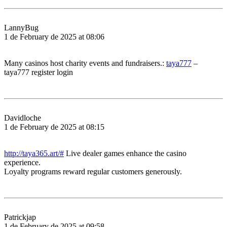
LannyBug
1 de February de 2025 at 08:06
Many casinos host charity events and fundraisers.:
taya777
–
taya777 register login
Davidloche
1 de February de 2025 at 08:15
http://taya365.art/#
Live dealer games enhance the casino
experience.
Loyalty programs reward regular customers generously.
Patrickjap
1 de February de 2025 at 09:58