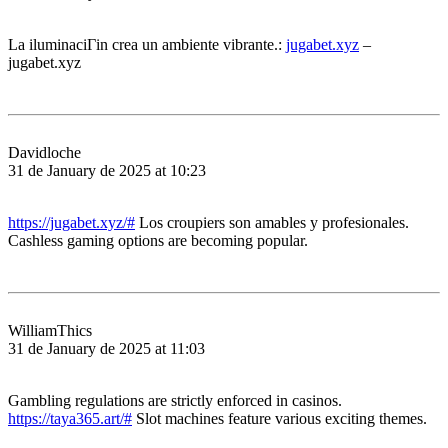
La iluminaciГіn crea un ambiente vibrante.:
jugabet.xyz
–
jugabet.xyz
Davidloche
31 de January de 2025 at 10:23
https://jugabet.xyz/#
Los croupiers son amables y profesionales.
Cashless gaming options are becoming popular.
WilliamThics
31 de January de 2025 at 11:03
Gambling regulations are strictly enforced in casinos.
https://taya365.art/#
Slot machines feature various exciting themes.