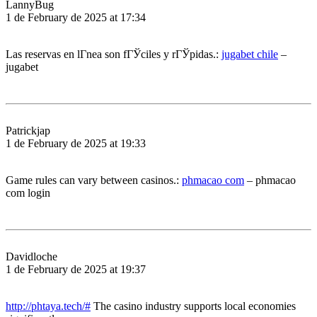
LannyBug
1 de February de 2025 at 17:34
Las reservas en lГ­nea son fГЎciles y rГЎpidas.:
jugabet chile
–
jugabet
Patrickjap
1 de February de 2025 at 19:33
Game rules can vary between casinos.:
phmacao com
– phmacao
com login
Davidloche
1 de February de 2025 at 19:37
http://phtaya.tech/#
The casino industry supports local economies