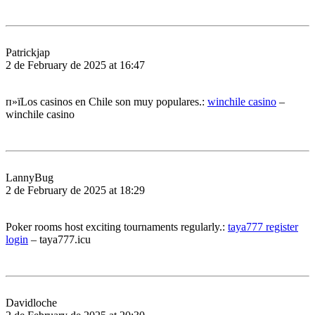
Patrickjap
2 de February de 2025 at 16:47
п»їLos casinos en Chile son muy populares.:
winchile casino
–
winchile casino
LannyBug
2 de February de 2025 at 18:29
Poker rooms host exciting tournaments regularly.:
taya777 register
login
– taya777.icu
Davidloche