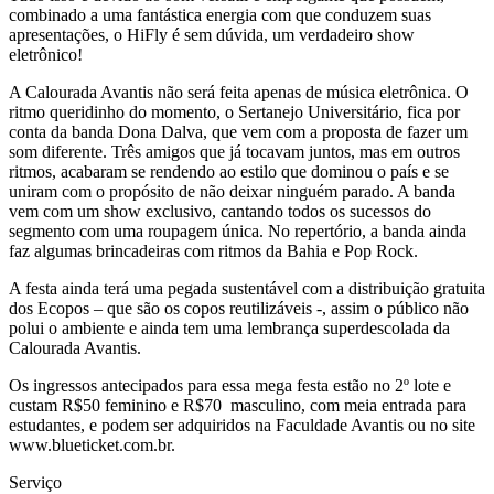
combinado a uma fantástica energia com que conduzem suas
apresentações, o HiFly é sem dúvida, um verdadeiro show
eletrônico!
A Calourada Avantis não será feita apenas de música eletrônica. O
ritmo queridinho do momento, o Sertanejo Universitário, fica por
conta da banda Dona Dalva, que vem com a proposta de fazer um
som diferente. Três amigos que já tocavam juntos, mas em outros
ritmos, acabaram se rendendo ao estilo que dominou o país e se
uniram com o propósito de não deixar ninguém parado. A banda
vem com um show exclusivo, cantando todos os sucessos do
segmento com uma roupagem única. No repertório, a banda ainda
faz algumas brincadeiras com ritmos da Bahia e Pop Rock.
A festa ainda terá uma pegada sustentável com a distribuição gratuita
dos Ecopos – que são os copos reutilizáveis -, assim o público não
polui o ambiente e ainda tem uma lembrança superdescolada da
Calourada Avantis.
Os ingressos antecipados para essa mega festa estão no 2º lote e
custam R$50 feminino e R$70 masculino, com meia entrada para
estudantes, e podem ser adquiridos na Faculdade Avantis ou no site
www.blueticket.com.br.
Serviço