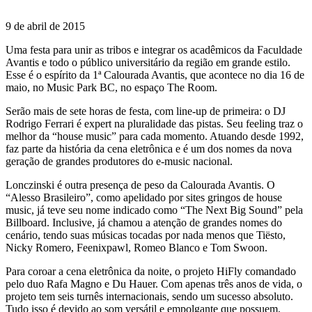
9 de abril de 2015
Uma festa para unir as tribos e integrar os acadêmicos da Faculdade
Avantis e todo o público universitário da região em grande estilo.
Esse é o espírito da 1ª Calourada Avantis, que acontece no dia 16 de
maio, no Music Park BC, no espaço The Room.
Serão mais de sete horas de festa, com line-up de primeira: o DJ
Rodrigo Ferrari é expert na pluralidade das pistas. Seu feeling traz o
melhor da “house music” para cada momento. Atuando desde 1992,
faz parte da história da cena eletrônica e é um dos nomes da nova
geração de grandes produtores do e-music nacional.
Lonczinski é outra presença de peso da Calourada Avantis. O
“Alesso Brasileiro”, como apelidado por sites gringos de house
music, já teve seu nome indicado como “The Next Big Sound” pela
Billboard. Inclusive, já chamou a atenção de grandes nomes do
cenário, tendo suas músicas tocadas por nada menos que Tiësto,
Nicky Romero, Feenixpawl, Romeo Blanco e Tom Swoon.
Para coroar a cena eletrônica da noite, o projeto HiFly comandado
pelo duo Rafa Magno e Du Hauer. Com apenas três anos de vida, o
projeto tem seis turnês internacionais, sendo um sucesso absoluto.
Tudo isso é devido ao som versátil e empolgante que possuem,