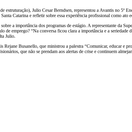
estruturação), Julio Cesar Berndsen, representou a Avantis no 5º Enco
nta Catarina e refletir sobre essa experiência profissional como ato e
 sobre a importância dos programas de estágio. A representante da Sup
ulo de emprego? “Na conversa ficou clara a importância e a seriedade de
ta Julio.
s Rejane Busanello, que ministrou a palestra “Comunicar, educar e p
visionários, que não se prendam aos alertas de crise e continuem almej