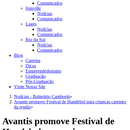
que
Comunicados
Joinville
busca
Notícias
oferecer
Comunicados
esporte
Lages
e
Notícias
Comunicados
qualidade
Rio do Sul
de
Notícias
vida
Comunicados
Blog
para
Carreira
a
Dicas
garotada
Empreendedorismo
destas
Graduação
Pós-Graduação
duas
Visite Nosso Site
cidades.
O
Notícias - Balneário Camboriú
»
Avantis promove Festival de Handebol para crianças carentes
Festival
da região
»
Esportivo
tem
Avantis promove Festival de
o
intuito