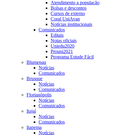
Atendimento a população
Handebol,
Bolsas e descontos
que
Cursos de externo
Coral UniAvan
aconteceu
Notícias institucionais
no
Comunicados
último
Editais
sábado,
Notas oficiais
Uniedu2020
13,
Prouni2021
no
Programa Estude Fácil
Ginásio
Blumenau
Notícias
Municipal
Comunicados
de
Brusque
Itapema.
Notícias
O
Comunicados
Florianópolis
evento
Notícias
integra
Comunicados
o
Itajaí
Projeto
Notícias
Comunicados
Brasil
Itapema
Avantis,
Notícias