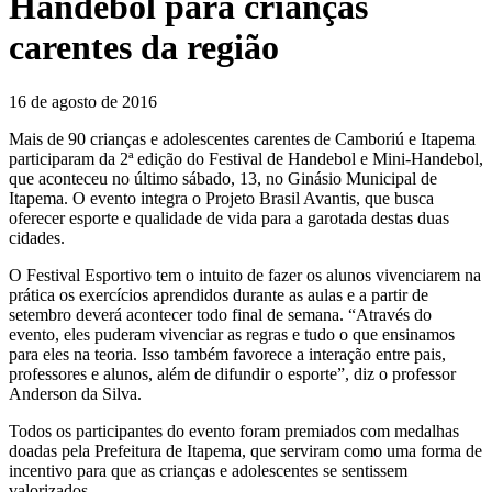
Handebol para crianças
de
carentes da região
fazer
os
alunos
16 de agosto de 2016
vivenciarem
Mais de 90 crianças e adolescentes carentes de Camboriú e Itapema
na
participaram da 2ª edição do Festival de Handebol e Mini-Handebol,
prática
que aconteceu no último sábado, 13, no Ginásio Municipal de
Itapema. O evento integra o Projeto Brasil Avantis, que busca
os
oferecer esporte e qualidade de vida para a garotada destas duas
exercícios
cidades.
aprendidos
durante
O Festival Esportivo tem o intuito de fazer os alunos vivenciarem na
prática os exercícios aprendidos durante as aulas e a partir de
as
setembro deverá acontecer todo final de semana. “Através do
aulas
evento, eles puderam vivenciar as regras e tudo o que ensinamos
e
para eles na teoria. Isso também favorece a interação entre pais,
professores e alunos, além de difundir o esporte”, diz o professor
a
Anderson da Silva.
partir
de
Todos os participantes do evento foram premiados com medalhas
doadas pela Prefeitura de Itapema, que serviram como uma forma de
setembro
incentivo para que as crianças e adolescentes se sentissem
deverá
valorizados.