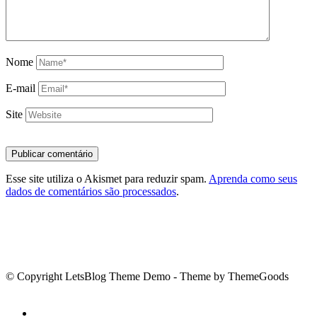
na
teoria.
Isso
Nome
também
favorece
E-mail
a
interação
Site
entre
pais,
professores
e
Esse site utiliza o Akismet para reduzir spam.
Aprenda como seus
dados de comentários são processados
.
alunos,
além
de
difundir
o
esporte”,
© Copyright LetsBlog Theme Demo - Theme by ThemeGoods
diz
o