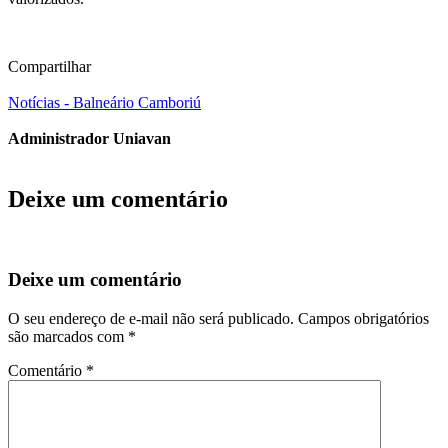
acontecer
todo
final
Compartilhar
de
semana.
Notícias - Balneário Camboriú
“Através
Administrador Uniavan
do
evento,
eles
Deixe um comentário
puderam
vivenciar
as
Deixe um comentário
regras
e
O seu endereço de e-mail não será publicado.
Campos obrigatórios
tudo
são marcados com
*
o
Comentário
*
que
ensinamos
para
eles