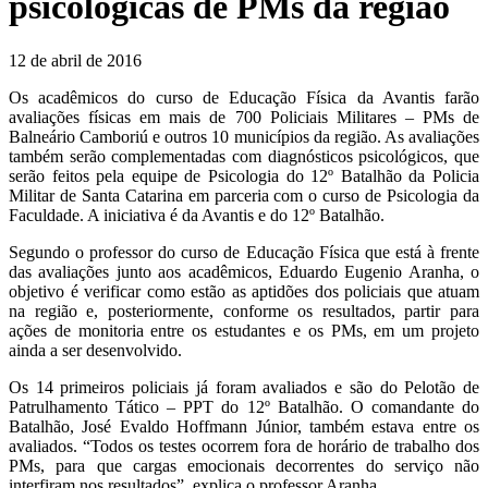
psicológicas de PMs da região
12 de abril de 2016
Os acadêmicos do curso de Educação Física da Avantis farão
avaliações físicas em mais de 700 Policiais Militares – PMs de
Balneário Camboriú e outros 10 municípios da região. As avaliações
também serão complementadas com diagnósticos psicológicos, que
serão feitos pela equipe de Psicologia do 12º Batalhão da Policia
Militar de Santa Catarina em parceria com o curso de Psicologia da
Faculdade. A iniciativa é da Avantis e do 12º Batalhão.
Segundo o professor do curso de Educação Física que está à frente
das avaliações junto aos acadêmicos, Eduardo Eugenio Aranha, o
objetivo é verificar como estão as aptidões dos policiais que atuam
na região e, posteriormente, conforme os resultados, partir para
ações de monitoria entre os estudantes e os PMs, em um projeto
ainda a ser desenvolvido.
Os 14 primeiros policiais já foram avaliados e são do Pelotão de
Patrulhamento Tático – PPT do 12º Batalhão. O comandante do
Batalhão, José Evaldo Hoffmann Júnior, também estava entre os
avaliados. “Todos os testes ocorrem fora de horário de trabalho dos
PMs, para que cargas emocionais decorrentes do serviço não
interfiram nos resultados”, explica o professor Aranha.