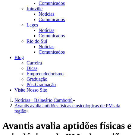
Comunicados
Joinville
Notícias
Comunicados
Lages
Notícias
Comunicados
Rio do Sul
Notícias
Comunicados
Blog
Carreira
Dicas
Empreendedorismo
Graduação
Pós-Graduação
Visite Nosso Site
Notícias - Balneário Camboriú
»
Avantis avalia aptidões físicas e psicológicas de PMs da
região
»
Avantis avalia aptidões físicas e