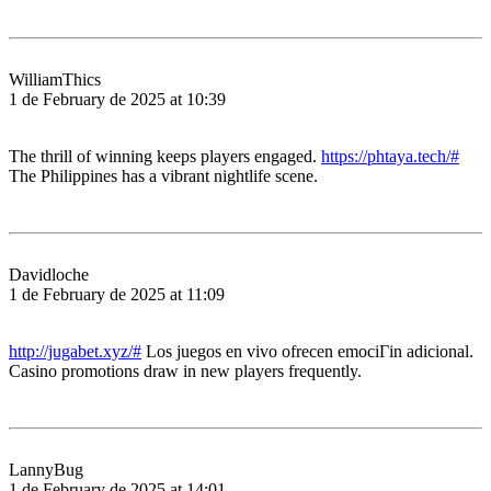
WilliamThics
1 de February de 2025 at 10:39
The thrill of winning keeps players engaged.
https://phtaya.tech/#
The Philippines has a vibrant nightlife scene.
Davidloche
1 de February de 2025 at 11:09
http://jugabet.xyz/#
Los juegos en vivo ofrecen emociГіn adicional.
Casino promotions draw in new players frequently.
LannyBug
1 de February de 2025 at 14:01