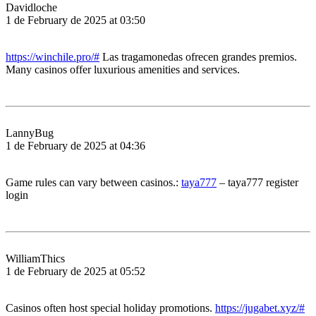
Davidloche
1 de February de 2025 at 03:50
https://winchile.pro/#
Las tragamonedas ofrecen grandes premios.
Many casinos offer luxurious amenities and services.
LannyBug
1 de February de 2025 at 04:36
Game rules can vary between casinos.:
taya777
– taya777 register
login
WilliamThics
1 de February de 2025 at 05:52
Casinos often host special holiday promotions.
https://jugabet.xyz/#