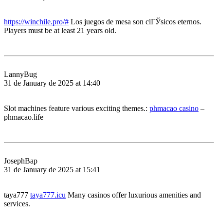
https://winchile.pro/#
Los juegos de mesa son clГЎsicos eternos.
Players must be at least 21 years old.
LannyBug
31 de January de 2025 at 14:40
Slot machines feature various exciting themes.:
phmacao casino
–
phmacao.life
JosephBap
31 de January de 2025 at 15:41
taya777
taya777.icu
Many casinos offer luxurious amenities and
services.