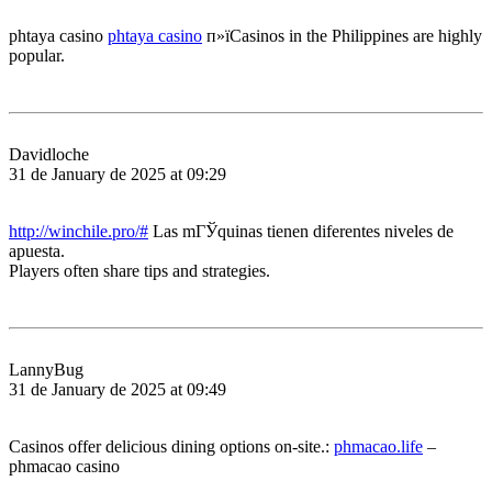
phtaya casino
phtaya casino
п»їCasinos in the Philippines are highly
popular.
Davidloche
31 de January de 2025 at 09:29
http://winchile.pro/#
Las mГЎquinas tienen diferentes niveles de
apuesta.
Players often share tips and strategies.
LannyBug
31 de January de 2025 at 09:49
Casinos offer delicious dining options on-site.:
phmacao.life
–
phmacao casino