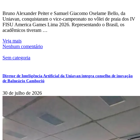
Bruno Alexander Peiter e Samuel Giacomo Oselame Bello, da
Uniavan, conquistaram o vice-campeonato no vôlei de praia dos IV
FISU America Games Lima 2026. Representando o Brasil, os
acadêmicos tiveram …
Veja mais
Nenhum comentário
Sem categoria
Diretor de Inteligência Artificial da Uniavan integra conselho de inovação
de Balneário Camboriú
30 de julho de 2026