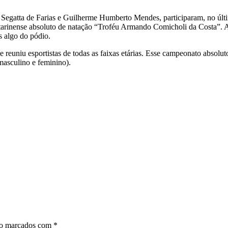
a Segatta de Farias e Guilherme Humberto Mendes, participaram, no úl
arinense absoluto de natação “Troféu Armando Comicholi da Costa”. A 
s algo do pódio.
niu esportistas de todas as faixas etárias. Esse campeonato absoluto s
(masculino e feminino).
ão marcados com
*