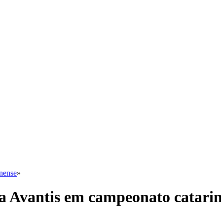
inense
»
 a Avantis em campeonato catari