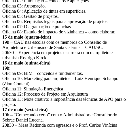
Oficina 02: Iluminação – conceitos e aplicações.
Oficina 03: Automação.
Oficina 04: Aplicação de tintas em superfícies.
Oficina 05: Gestão de projetos.
Oficina 06: Requisitos legais para a aprovação de projetos.
Oficina 07: Diagramação de pranchas.
Oficina 08: Estudo de impacto de vizinhança – como elaborar.
15 de maio (quarta-feira)
19h – CAU nas escolas com os membros do Conselho de
Arquitetura e Urbanismo de Santa Catarina – CAU/SC.
20h30 – Experiência em projetos e carreira com o arquiteto e
urbanista Rodrigo Kirck.
16 de maio (quinta-feira)
19h:
Oficina 09: BIM – conceitos e fundamentos.
Oficina 10: Marketing para arquitetos – Luiz Henrique Schappo
(Zion Content)
Oficina 11: Simulação Energética
Oficina 12: Processo de Projeto em Arquitetura
Oficina 13: Mote criativo: a importância das técnicas de APO para o
projeto.
17 de maio (sexta-feira)
19h – “Começando certo” com o Administrador e Consultor do
Sebrae Daniel Lucena.
20h30 – Mesa Redonda com egressos e o Prof. Carlos Vinícius