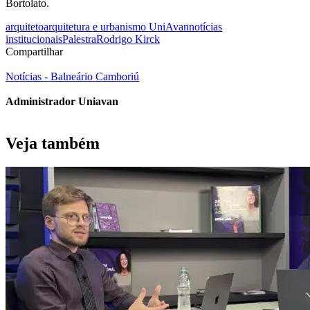
Bortolato.
arquiteto
arquitetura e urbanismo UniAvan
notícias
institucionais
Palestra
Rodrigo Kirck
Compartilhar
Notícias - Balneário Camboriú
Administrador Uniavan
Veja também