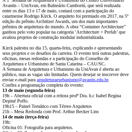
A 1ª Semana de Arquitetura e Urbanismo do Centro Universitário
Avantis – UniAvan, em Balneário Camboriú, que será realizada
entre os dias 13 e 17 de maio, contará com a participação do
catarinense Rodrigo Kirck. O arquiteto foi premiado em 2017, na 5º
edição do prêmio Architizer Awards, um dos mais importantes
prêmios de arquitetura do mundo. A obra “Container Architecture”
ganhou pelo voto popular na categoria ‘Architecture + Prefab’ que
avaliou projetos de construção modular industrializada.
Kirck palestra no dia 15, quarta-feira, explicando e apresentando
seus projetos e os desafios da carreira. O evento terá outras palestras,
oficinas, mesas redondas e a participação do Conselho de
Arquitetura e Urbanismo de Santa Catarina – CAU/SC.
A Semana de Arquitetura e Urbanismo da UniAvan é aberta ao
público, mas as vagas são limitadas. Quem desejar se inscrever deve
enviar e-mail para
arquiteturaeurbanismo@avantis.edu.br
.
Confira a programação completa do evento:
13 de maio (segunda-feira)
19h – Abertura oficial com a reitora profª Dra. h.c Isabel Regina
Depiné Poffo.
19h15 – Painel Temático com Térreo Arquitetos
21h – Mesa Redonda com Prof. Arthur Becker Lins
14 de maio (terça-feira)
19h:
Oficina 01: Fotografia para arquitetos.