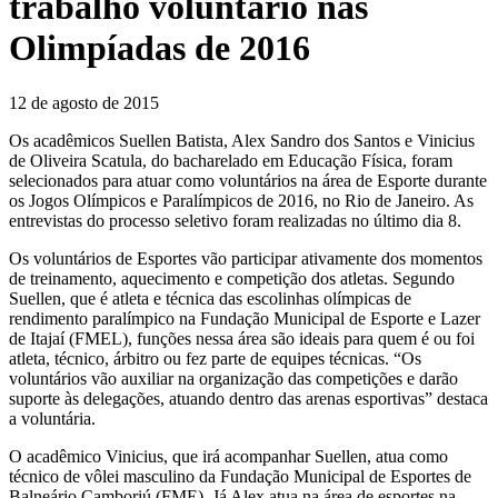
trabalho voluntário nas
Olimpíadas de 2016
12 de agosto de 2015
Os acadêmicos Suellen Batista, Alex Sandro dos Santos e Vinicius
de Oliveira Scatula, do bacharelado em Educação Física, foram
selecionados para atuar como voluntários na área de Esporte durante
os Jogos Olímpicos e Paralímpicos de 2016, no Rio de Janeiro. As
entrevistas do processo seletivo foram realizadas no último dia 8.
Os voluntários de Esportes vão participar ativamente dos momentos
de treinamento, aquecimento e competição dos atletas. Segundo
Suellen, que é atleta e técnica das escolinhas olímpicas de
rendimento paralímpico na Fundação Municipal de Esporte e Lazer
de Itajaí (FMEL), funções nessa área são ideais para quem é ou foi
atleta, técnico, árbitro ou fez parte de equipes técnicas. “Os
voluntários vão auxiliar na organização das competições e darão
suporte às delegações, atuando dentro das arenas esportivas” destaca
a voluntária.
O acadêmico Vinicius, que irá acompanhar Suellen, atua como
técnico de vôlei masculino da Fundação Municipal de Esportes de
Balneário Camboriú (FME). Já Alex atua na área de esportes na