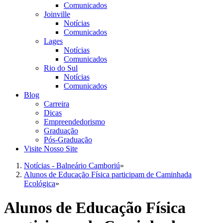
Comunicados
Joinville
Notícias
Comunicados
Lages
Notícias
Comunicados
Rio do Sul
Notícias
Comunicados
Blog
Carreira
Dicas
Empreendedorismo
Graduação
Pós-Graduação
Visite Nosso Site
Notícias - Balneário Camboriú
»
Alunos de Educação Física participam de Caminhada
Ecológica
»
Alunos de Educação Física