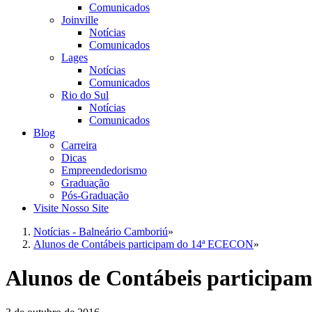
Comunicados
Joinville
Notícias
Comunicados
Lages
Notícias
Comunicados
Rio do Sul
Notícias
Comunicados
Blog
Carreira
Dicas
Empreendedorismo
Graduação
Pós-Graduação
Visite Nosso Site
Notícias - Balneário Camboriú
»
Alunos de Contábeis participam do 14ª ECECON
»
Alunos de Contábeis particip