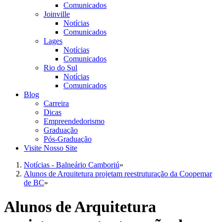
Comunicados
Joinville
Notícias
Comunicados
Lages
Notícias
Comunicados
Rio do Sul
Notícias
Comunicados
Blog
Carreira
Dicas
Empreendedorismo
Graduação
Pós-Graduação
Visite Nosso Site
Notícias - Balneário Camboriú
»
Alunos de Arquitetura projetam reestruturação da Coopemar
de BC
»
Alunos de Arquitetura