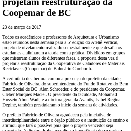
projetam reestruturação da
Coopemar de BC
23 de março de 2017
Todos os acadêmicos e professores de Arquitetura e Urbanismo
estão reunidos nesta semana para a 5ª edição do Ateliê Vertical,
projeto de nivelamento realizado semestralmente e que desafia os
estudantes a alinharem a teoria com a prática. Divididos em grupos
que misturam alunos de diferentes fases, a proposta desta vez é
projetar a reestruturação da Cooperativa de Catadores de Materiais
Recicláveis (Coopemar) de Balneário Camboriú.
A cerimônia de abertura contou a presença do prefeito da cidade,
Fabricio de Oliveira, do superintendente do Fundo Rotativo do Bem
Estar Social de BC, Alan Schroeder, e do presidente da Coopemar,
Cleber Marques Maciel. O presidente da faculdade, Mohamad
Hussein Abou Wadi, e a diretora geral da Avantis, Isabel Regina
Depiné, também prestigiaram o início da semana de atividades.
O prefeito Fabricio de Oliveira agradeceu pela iniciativa de
interdisciplinaridade entre o órgão público e a instituição de ensino e
afirmou que fará o possível para que o projeto vencedor seja
executado. A diretora Isabel ressaltou a importância desse projeto